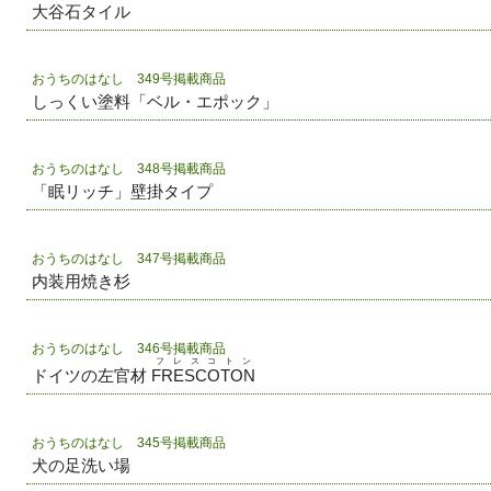
大谷石タイル
おうちのはなし 349号掲載商品
しっくい塗料「ベル・エポック」
おうちのはなし 348号掲載商品
「眠リッチ」壁掛タイプ
おうちのはなし 347号掲載商品
内装用焼き杉
おうちのはなし 346号掲載商品
フレスコトン
ドイツの左官材
FRESCOTON
おうちのはなし 345号掲載商品
犬の足洗い場