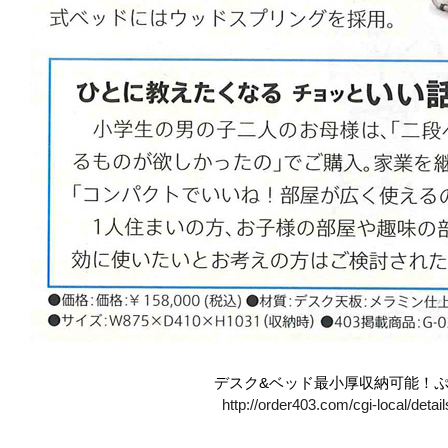
デスク&ベッド最小厚収納可能！ぷち
http://order403.com/cgi-local/det