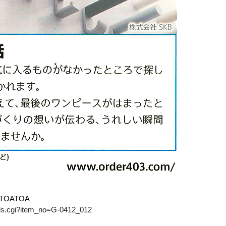
OATOA
ails.cgi?item_no=G-0412_012