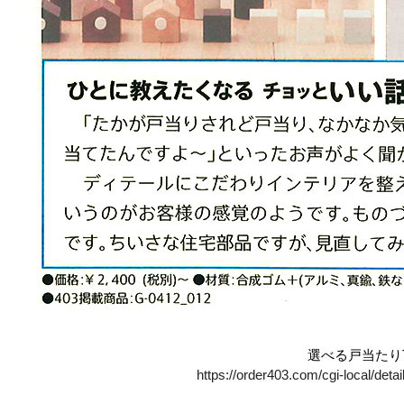
選べる戸当たりT
https://order403.com/cgi-local/det