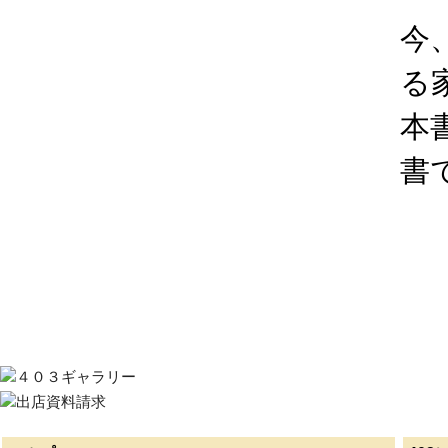
今
る
本
書