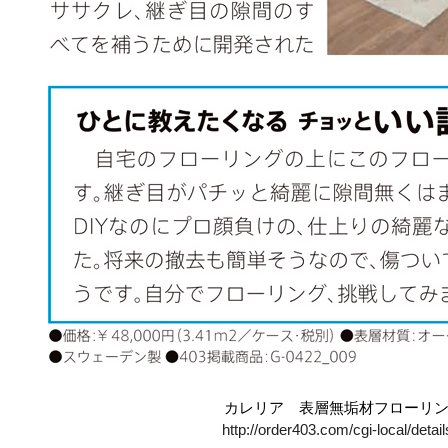
カレリア 表層無垢材フローリン
http://order403.com/cgi-local/det