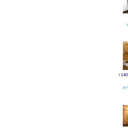
\ 1
カ