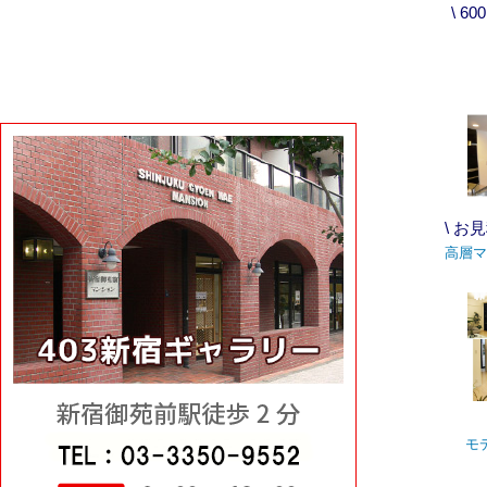
\ 6
\ お
高層マ
モ