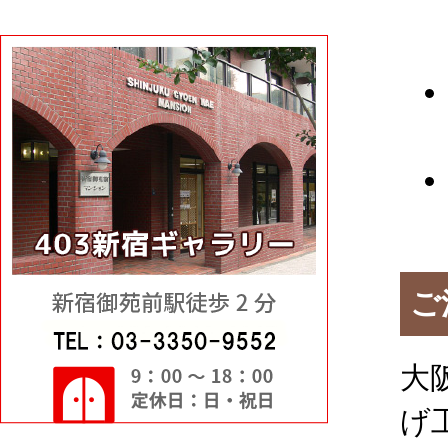
ご
大
げ