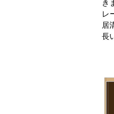
き
レ
居
長