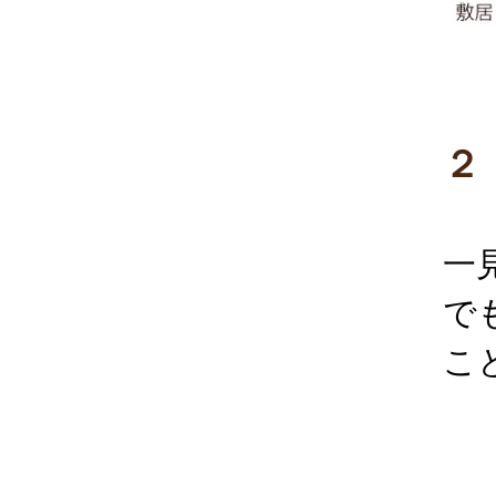
２
一
で
こ