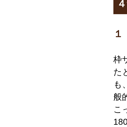
４
１
枠
た
も
般
こ
1