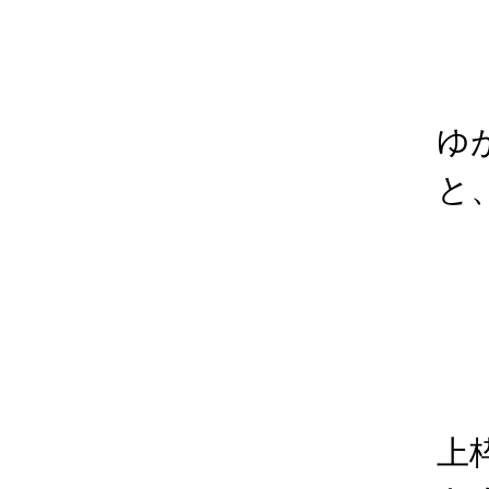
ゆ
と
上