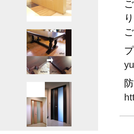
ご
り
ご
yu
防
ht