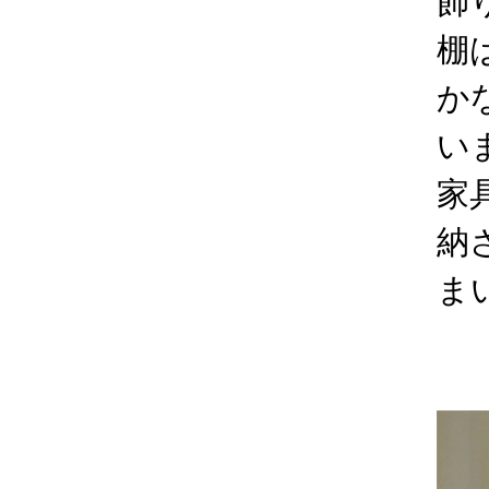
飾
棚
か
い
家
納
ま