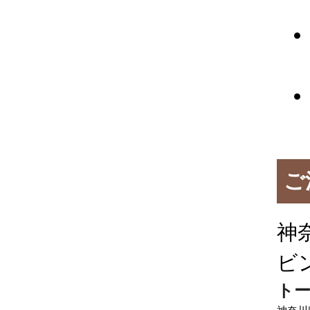
ご
神
ビ
トー