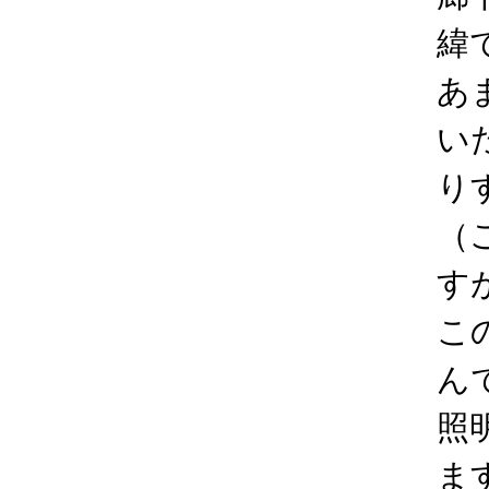
緯
あ
い
り
（
す
こ
ん
照
ま