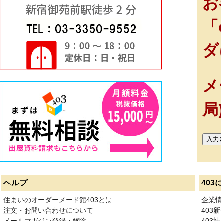
お
「
ダ
メ
局
ヘルプ
403
住まいのオーダーメード館403とは
企業
注文・お問い合わせについて
403
メールマガジン登録・解除
403社