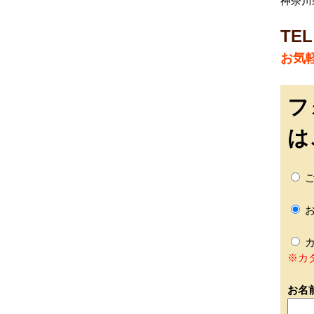
神奈川
TEL
お気
フ
は
ご
お
カ
※カ
お名