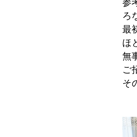
参
ろ
最
ほ
無
ご
そ