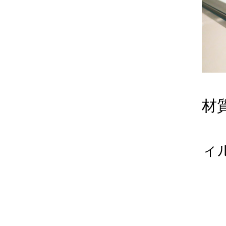
材
（
ィ