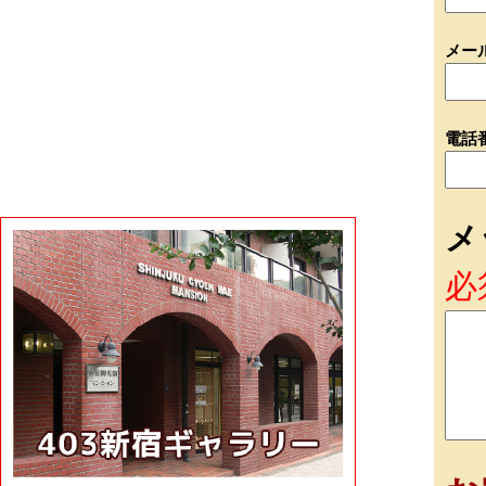
メー
電話
メ
必