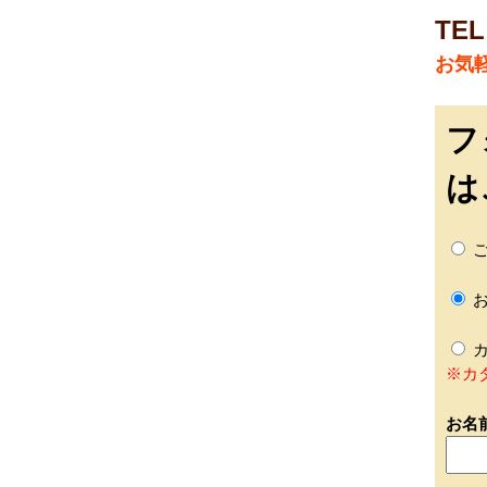
TEL
お気
フ
は
ご
お
カ
※カ
お名