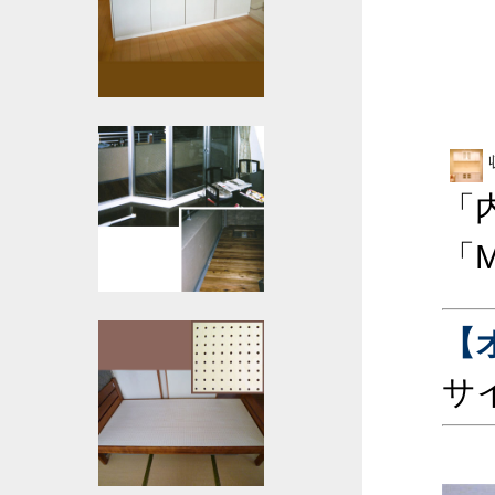
「
「M
【
サ