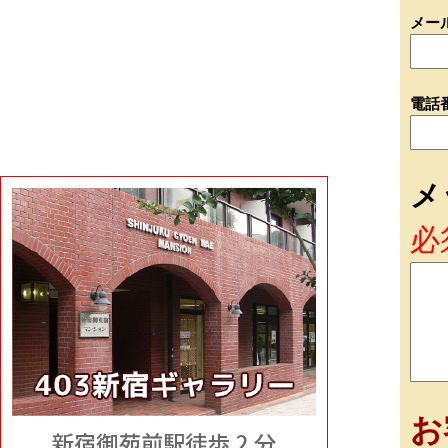
メー
電話
メ
必
お