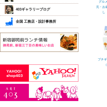
グルメ
元・お
403ギャラリーブログ
し
全国 工務店・設計事務所
プチギ
（