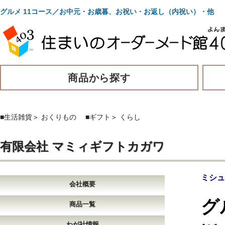
グルメ 11コース／お中元・お歳暮、お祝い・お返し（内祝い）・他
商品から探す
■生活雑貨
＞
おくりもの
■ギフト
＞
くらし
有限会社 マミィギフトカガワ
ミシ
会社概要
グ
商品一覧
わが社情報