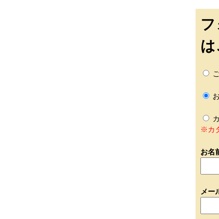
フ
は
ご
お
カ
※カ
お名
メー