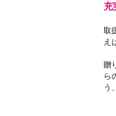
充
取
え
贈
ら
う