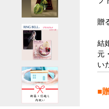
フ
贈
結
元
い
■