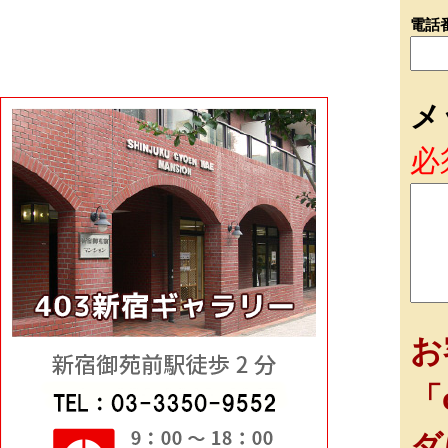
電話
メ
必
お
「
ダ