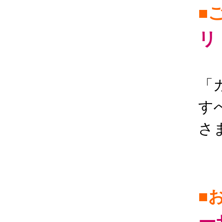
■
リ
「
す
さ
■