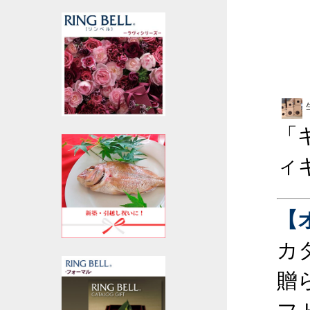
「
ィ
【
カ
贈