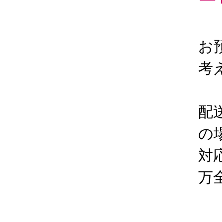
ー
お
考
配
の
対
万