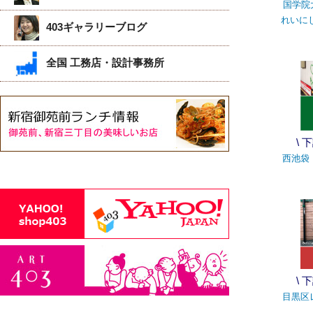
国学院
れいに
403ギャラリーブログ
全国 工務店・設計事務所
\
西池袋
\
目黒区