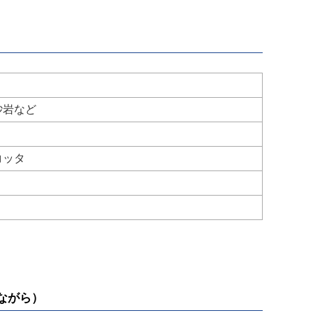
砂岩など
コッタ
ながら）