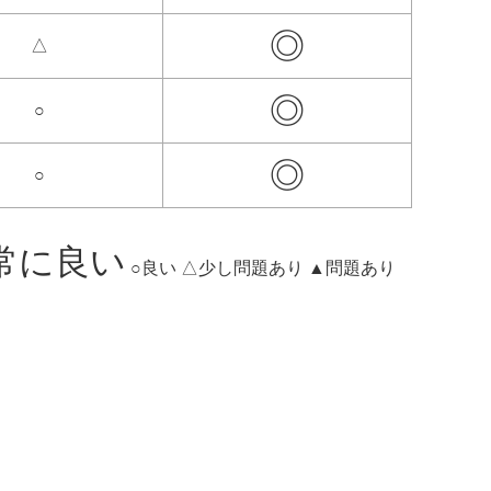
◎
△
◎
○
◎
○
常に良い
○良い △少し問題あり ▲問題あり