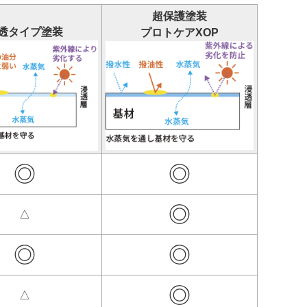
超保護塗装
透タイプ塗装
プロトケアXOP
◎
◎
◎
△
◎
◎
◎
△