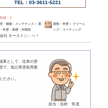
TEL：03-3611-5221
せ実績：2
理・補修・メンテナンス
＞
屋
屋根・外壁
＞
クリーニ
・外壁・基礎・外階段
ング・コーティング
会社 キーストン」へ！
成果として、従来の塗
想で、低公害塗装用素
ください。
担当：吉村 常茂