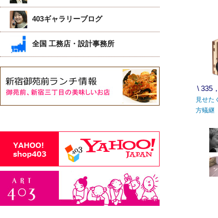
403ギャラリーブログ
全国 工務店・設計事務所
\ 33
見せた
方蟻継