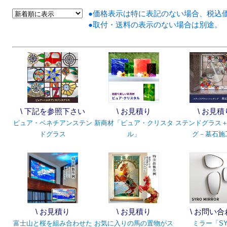
●価格表示は特に表記のない場合、税込
●取付・送料の表示のない場合は別途。
\ 下記を参照下さい
\ お見積り
\ お見積
ピュア・ベネチアンステン
新商材「ピュア・クリスタ
ステンドグラス
ドグラス
ル」
グ－墓石施
\ お見積り
\ お見積り
\ お問い
富士山と桜を組み合わせた
お気に入りの馬の置物がス
ミラー「SY