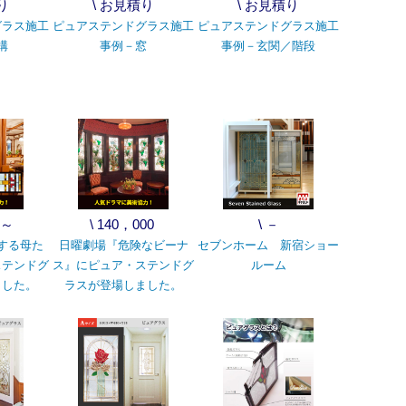
り
\ お見積り
\ お見積り
グラス施工
ピュアステンドグラス施工
ピュアステンドグラス施工
構
事例－窓
事例－玄関／階段
0～
\ 140，000
\ －
する母た
日曜劇場『危険なビーナ
セブンホーム 新宿ショー
ステンドグ
ス』にピュア・ステンドグ
ルーム
ました。
ラスが登場しました。