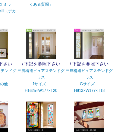
ロ ミラ
くある質問」
elli（デカ
）
照下さい
\ 下記を参照下さい
\ 下記を参照下さい
ステンドグ
三層構造ピュアステンドグ
三層構造ピュアステンドグ
ラス
ラス
その他
Jサイズ
Gサイズ
H1625×W177×T20
H913×W177×T18