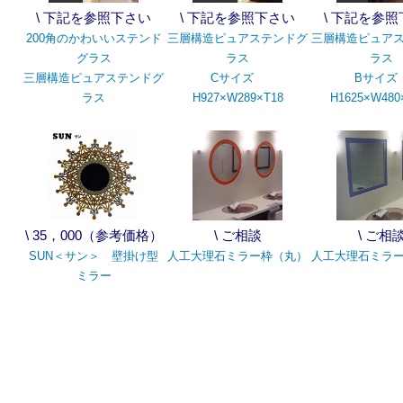
\ 下記を参照下さい
\ 下記を参照下さい
\ 下記を参
200角のかわいいステンド
三層構造ピュアステンドグ
三層構造ピュア
グラス
ラス
ラス
三層構造ピュアステンドグ
Cサイズ
Bサイ
ラス
H927×W289×T18
H1625×W480
\ 35，000（参考価格）
\ ご相談
\ ご相
SUN＜サン＞ 壁掛け型
人工大理石ミラー枠（丸）
人工大理石ミラ
ミラー