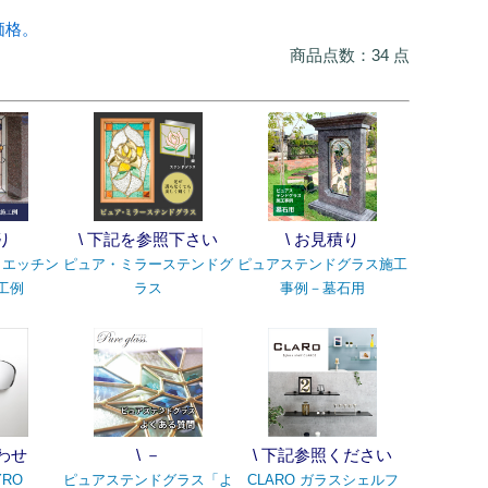
価格。
商品点数：34 点
り
\ 下記を参照下さい
\ お見積り
＋エッチン
ピュア・ミラーステンドグ
ピュアステンドグラス施工
工例
ラス
事例－墓石用
合わせ
\ －
\ 下記参照ください
RO
ピュアステンドグラス「よ
CLARO ガラスシェルフ