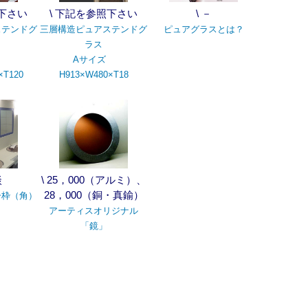
照下さい
\ 下記を参照下さい
\ －
ステンドグ
三層構造ピュアステンドグ
ピュアグラスとは？
ラス
ズ
Aサイズ
×T120
H913×W480×T18
談
\ 25，000（アルミ）、
28，000（銅・真鍮）
ー枠（角）
アーティスオリジナル
「鏡」