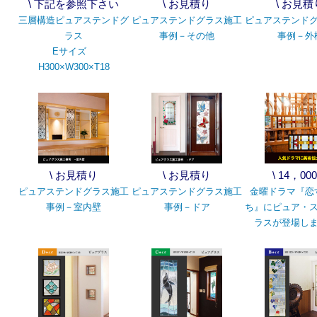
\ 下記を参照下さい
\ お見積り
\ お見積
三層構造ピュアステンドグ
ピュアステンドグラス施工
ピュアステンド
ラス
事例－その他
事例－外
Eサイズ
H300×W300×T18
\ お見積り
\ お見積り
\ 14，00
ピュアステンドグラス施工
ピュアステンドグラス施工
金曜ドラマ『恋
事例－室内壁
事例－ドア
ち』にピュア・
ラスが登場し