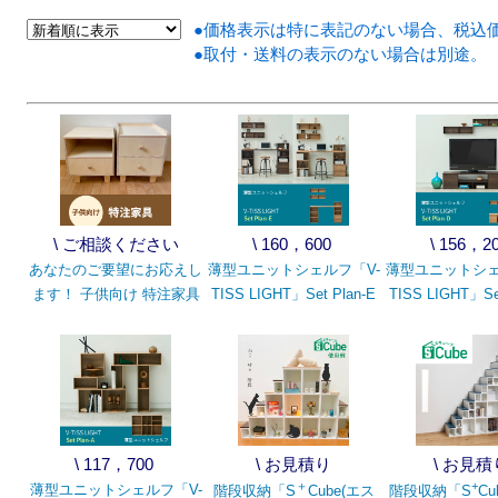
●価格表示は特に表記のない場合、税込
●取付・送料の表示のない場合は別途。
\ ご相談ください
\ 160，600
\ 156，2
あなたのご要望にお応えし
薄型ユニットシェルフ「V-
薄型ユニットシェ
ます！ 子供向け 特注家具
TISS LIGHT」Set Plan-E
TISS LIGHT」Se
\ 117，700
\ お見積り
\ お見積
＋
+
薄型ユニットシェルフ「V-
階段収納「S
Cube(エス
階段収納「S
C