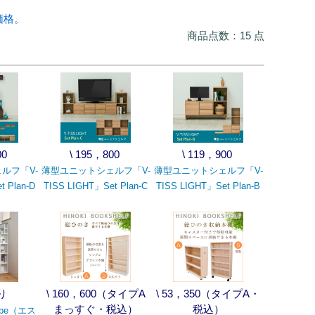
価格。
商品点数：15 点
00
\ 195，800
\ 119，900
ルフ「V-
薄型ユニットシェルフ「V-
薄型ユニットシェルフ「V-
t Plan-D
TISS LIGHT」Set Plan-C
TISS LIGHT」Set Plan-B
り
\ 160，600（タイプA
\ 53，350（タイプA・
まっすぐ・税込）
税込）
ube（エス