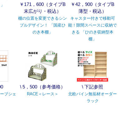
￥171，600（タイプB
￥42，900（タイプB
）」
末広がり・税込）
薄型・税込）
棚の位置を変更できるシン
キャスター付きで移動可
プルデザイン！ 「国産ひ
能！隙間スペースに収納で
のき本棚」
きる 「ひのき収納型本
棚」
00
\ 5，500（参考価格）
\ 下記参照
キューブシェ
RACE＜レース＞
北欧パイン無垢材オーダー
ラック