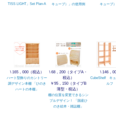
TISS LIGHT」Set Plan-A
キューブ）」の使用例
キューブ
\ 165，000（税込）
\ 68，200（タイプA・
\ 146，0
税込）
ハート型飾りのカントリー
CubeShelf 
￥95，150（タイプB
調デザイン本棚 「ひのき
ルフ
薄型・税込）
ハートの本棚」
棚の位置を変更できるシン
プルデザイン！ 「国産ひ
のき絵本・雑誌棚」