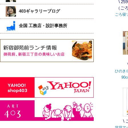
\ 2
（ごろ
403ギャラリーブログ
ごろ寝ソ
全国 工務店・設計事務所
ひのき
90
\
賃貸ア