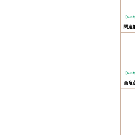
【40
闊達無
【40
画竜点