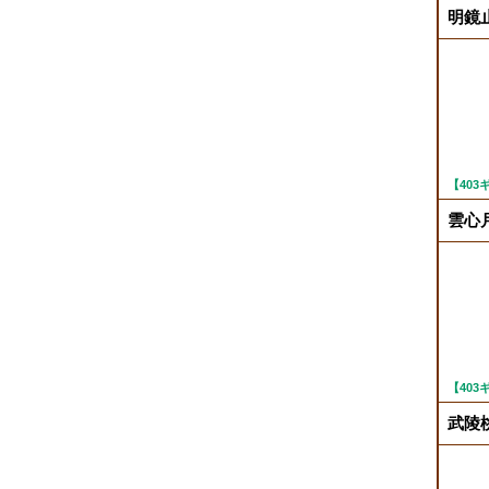
明鏡
【40
雲心月
【40
武陵