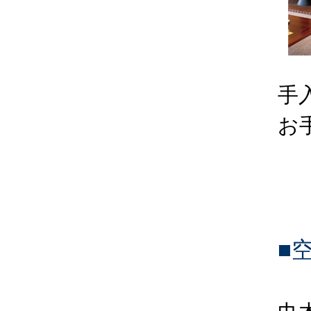
手
お
■