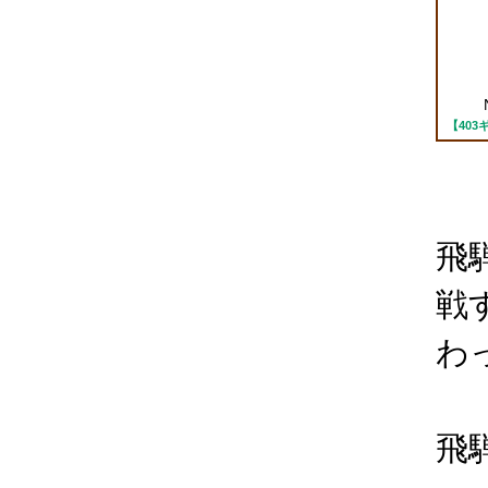
【40
飛
戦
わ
飛