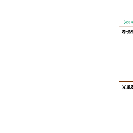
【40
孝悌
光風霽