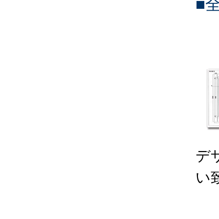
■
デ
い