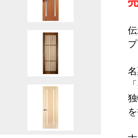
伝
プ
名
「
独
を