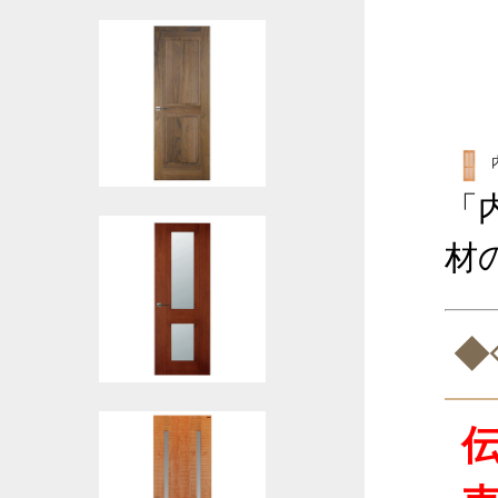
「
材
◆