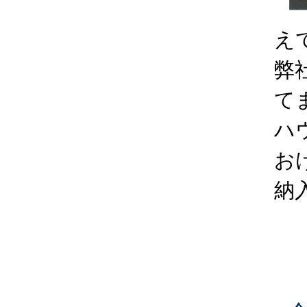
え
弊
て
ハ
お
納