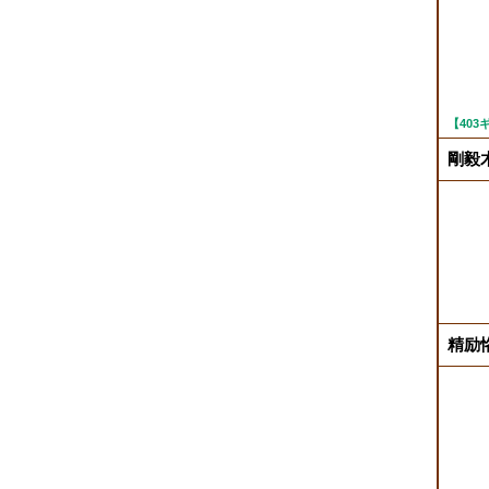
【40
剛毅木
精励恪