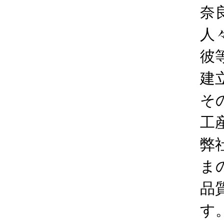
奈
人
彼
建
そ
工
弊
ま
品
す