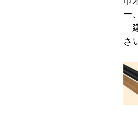
巾
ー
建
さ