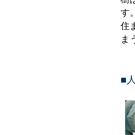
す
住
ま
■