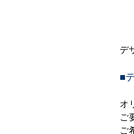
デ
■
オ
ご
ご