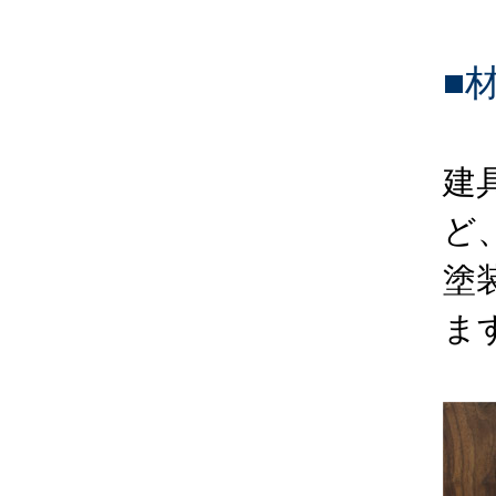
■
建
ど
塗
ま