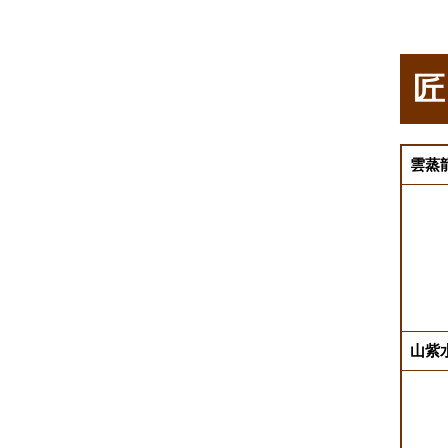
匠
雲蒸龍
山紫水