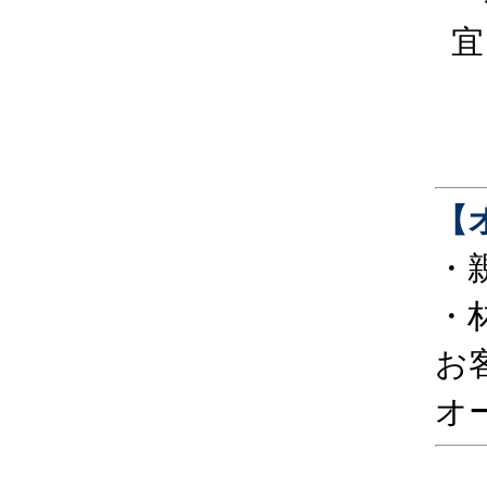
宜
【
・
・
お
オ