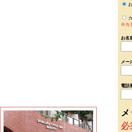
お
カ
※カ
お名
メー
電話
メ
必