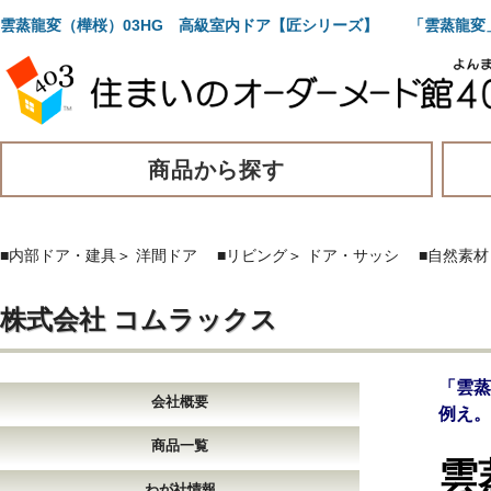
雲蒸龍変（樺桜）03HG 高級室内ドア【匠シリーズ】 「雲蒸龍変
商品から探す
■内部ドア・建具
＞
洋間ドア
■リビング
＞
ドア・サッシ
■自然素材
株式会社 コムラックス
「雲
会社概要
例え。
商品一覧
雲
わが社情報