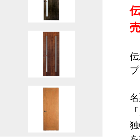
伝
プ
名
「
独
を