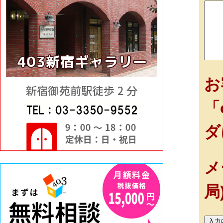
お
「
ダ
メ
局