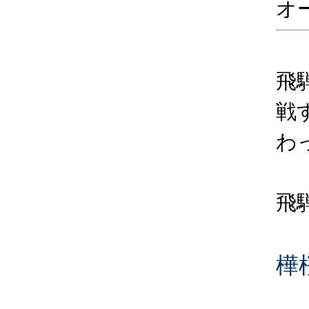
オ
飛
戦
わ
飛
樺桜