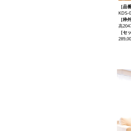
［品
KDS-
［枠
高204
［セ
289,