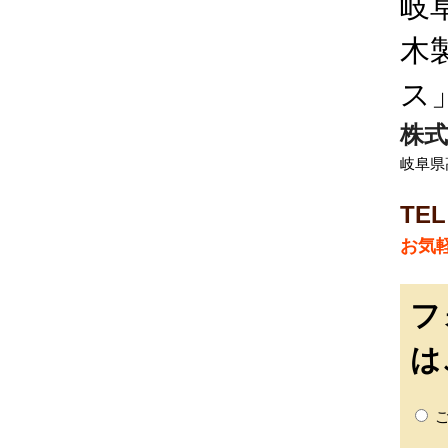
岐
木
ス
株式
岐阜県
TEL
お気
フ
は
ご