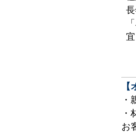
長
「
宜
【
・
・
お