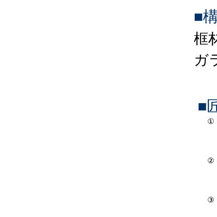
■
框
ガ