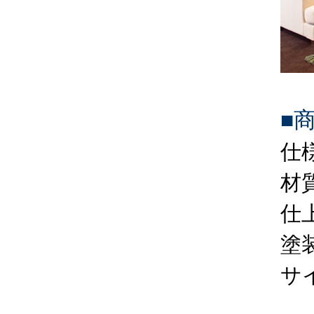
■
仕
材
仕
塗
サイ