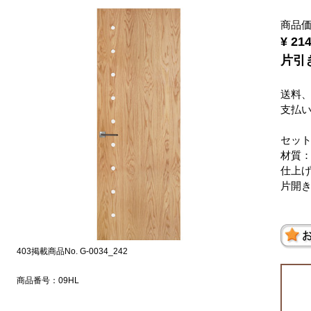
商品
¥ 2
片引き
送料
支払
セッ
材質
仕上
片開き
403掲載商品No. G-0034_242
商品番号：09HL