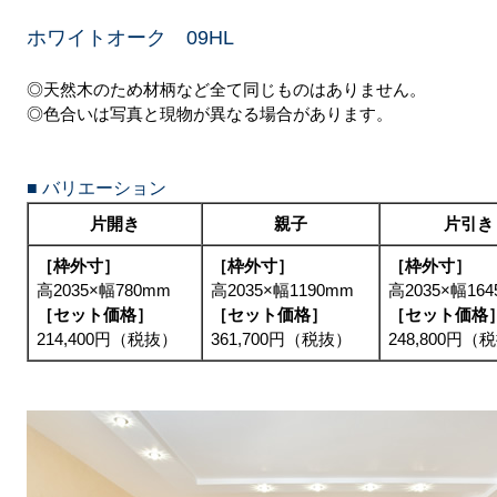
ホワイトオーク 09HL
◎天然木のため材柄など全て同じものはありません。
◎色合いは写真と現物が異なる場合があります。
■ バリエーション
片開き
親子
片引き
［枠外寸］
［枠外寸］
［枠外寸］
高2035×幅780mm
高2035×幅1190mm
高2035×幅16
［セット価格］
［セット価格］
［セット価格
214,400円（税抜）
361,700円（税抜）
248,800円（