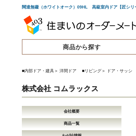
闊達無礙（ホワイトオーク）09HL 高級室内ドア【匠シ
商品から探す
■内部ドア・建具
＞
洋間ドア
■リビング
＞
ドア・サッシ
株式会社 コムラックス
会社概要
商品一覧
わが社情報