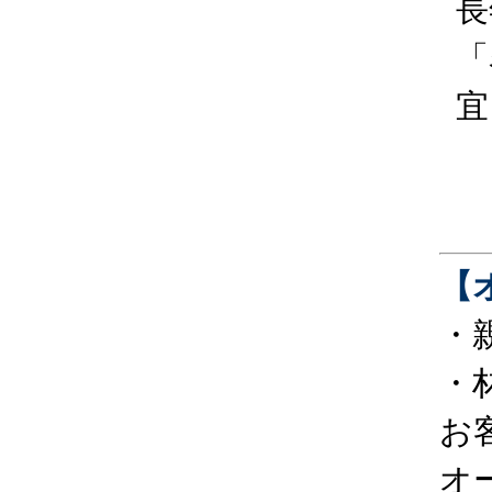
長
「
宜
【
・
・
お
オ