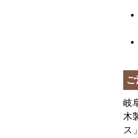
ご
岐
木
ス