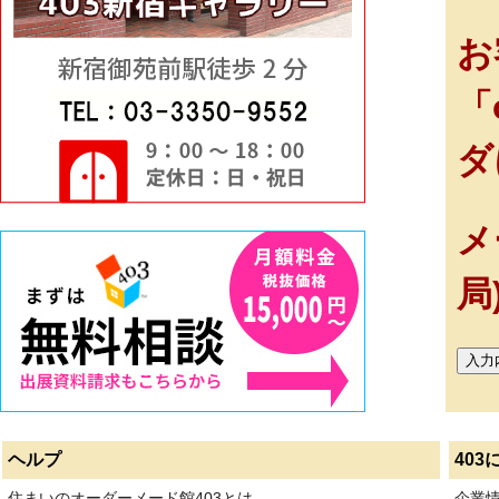
お
「
ダ
メ
局
ヘルプ
403
住まいのオーダーメード館403とは
企業