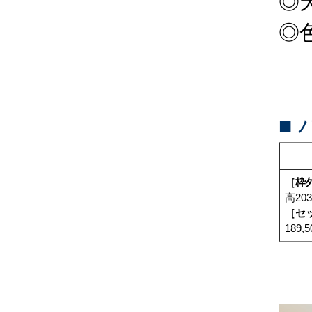
◎
◎
■
［枠
高20
［セ
189