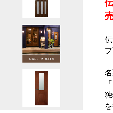
伝
プ
名
「
独
を