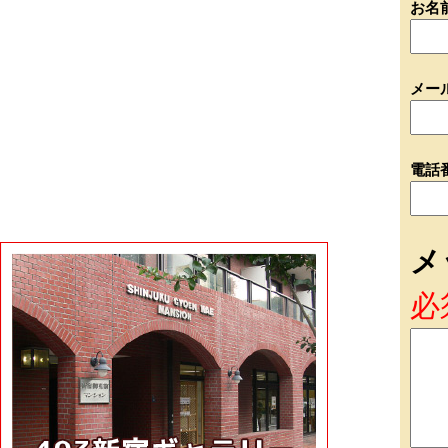
お名
メー
電話
メ
必