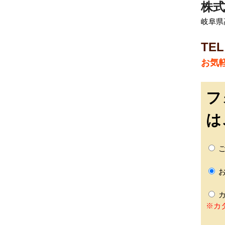
株式
岐阜県
TEL
お気
フ
は
ご
お
カ
※カ