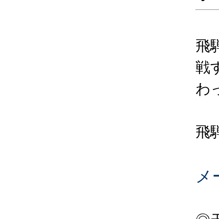
飛
戦
わ
飛
メ