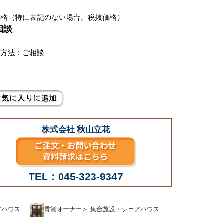
価格（特に表記のない場合、税抜価格）
相談
い方法：ご相談
株式会社 秋山立花
TEL：045-323-9347
アハウス
賃貸オーナー
＞
集合施設・シェアハウス