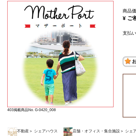
商品
¥ ご
支払
403掲載商品No. G-0420_008
不動産
＞
シェアハウス
店舗・オフィス・集合施設
＞
シェ