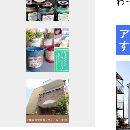
わ
ア
す