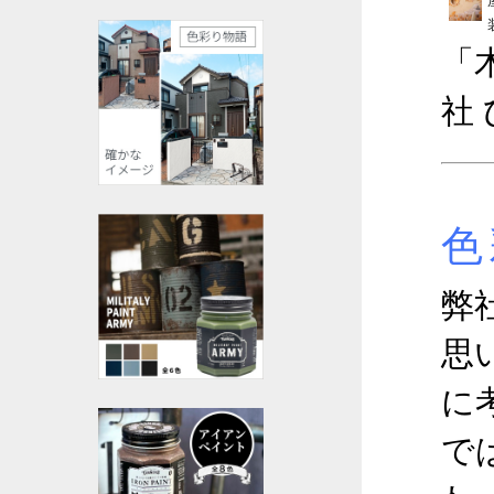
「
社
色
弊
思
に
で