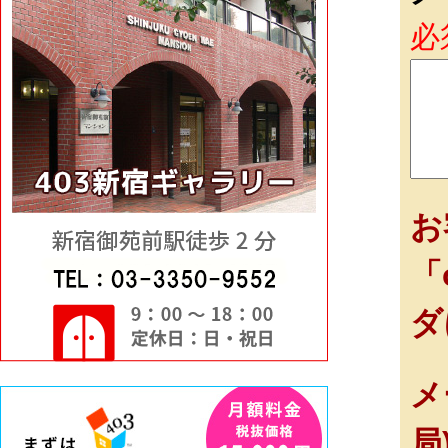
必
お
「
ダ
メ
局