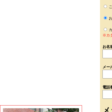
ご
お
カ
※カ
お名
メー
電話
メ