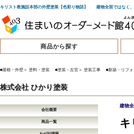
キリスト教施設本部の外壁塗装【色彩り物語】 建物全面ではなく、
商品から探す
■屋根・外壁
＞
塗料・塗装
■塗装・左官
＞
塗装工事
■新築・リフ
株式会社 ひかり塗装
建物全
会社概要
キ
商品一覧
わが社情報