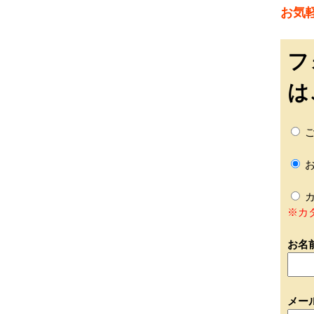
お気
フ
は
ご
お
カ
※カ
お名
メー