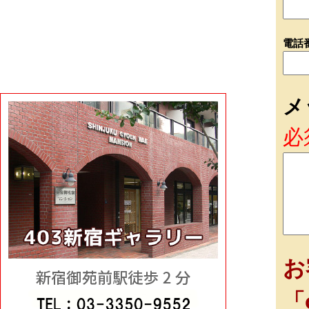
電話
メ
必
お
「