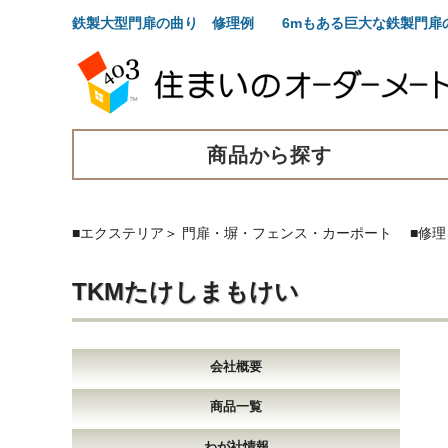
鉄製大型門扉の曲り 修理例 6mもある巨大な鉄製門扉
商品から探す
■エクステリア
＞
門扉・塀・フェンス・カーポート
■修
TKMたけしまもけい
会社概要
商品一覧
わが社情報