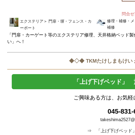
問合
修理・補修・メ
エクステリア
＞
門扉・塀・フェンス・カ
補修
ーポート
「門扉・カーゲート等のエクステリア修理、天井格納ベッド製作
い」へ！
◆◇◆ TKMたけしまもけい
「上げ下げベッド」 
ご興味ある方は、お気軽
045-831-
takeshima2527@
⇒
「上げ下げベッド