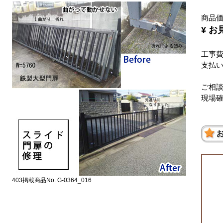
商品
¥ 
工事
支払
ご相
現場
403掲載商品No. G-0364_016