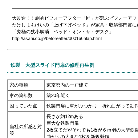
大改造！！劇的ビフォーアフター「匠」が選ぶビフォーアフ
たけしまもけいの「上げ下げベッド」が家具・収納部門賞に
「究極の狭小解消 ベッド・オン・ザ・デスク」
http://asahi.co.jp/beforeafter/d00166hlap.html
鉄製 大型スライド門扉の修理再生例
家の種類
東京都内の一戸建て
家の築年数
築20年近く
困っていた点
鉄製門扉に車がぶつかり 折れ曲がって動作
長さが約12mある
巨大な鉄製門扉
当社の所感と対
2枚立てだがそれでも1枚が６ｍ弱の大型鉄
策
曲がりの大きな1枚を新規製作