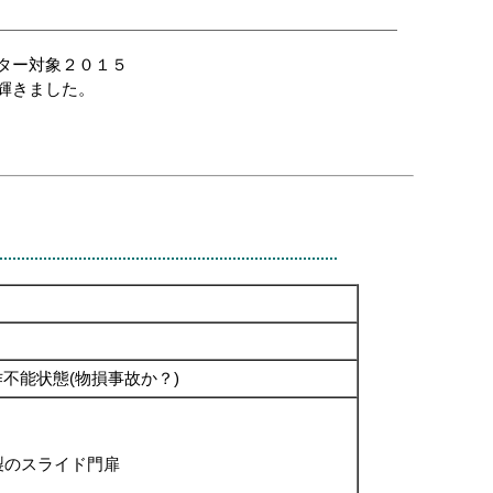
ター対象２０１５
輝きました。
不能状態(物損事故か？)
製のスライド門扉