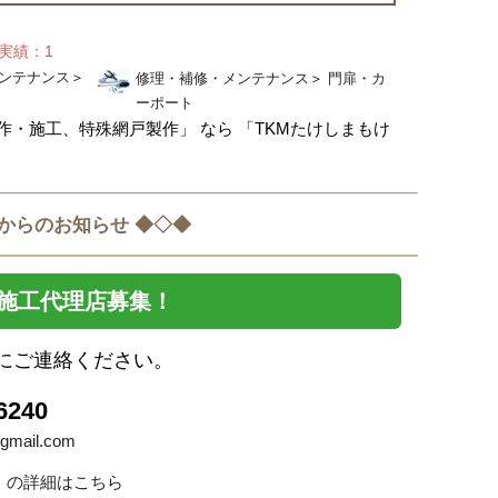
せ実績：1
ンテナンス
＞
修理・補修・メンテナンス
＞
門扉・カ
ーポート
・施工、特殊網戸製作」 なら 「TKMたけしまもけ
 からのお知らせ ◆◇◆
施工代理店募集！
にご連絡ください。
6240
gmail.com
」の詳細はこちら