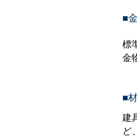
■
標
金
■
建
ど