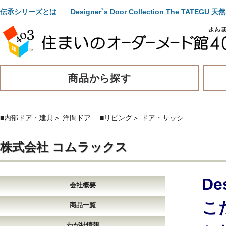
伝承シリーズとは Designer`s Door Collection The T
商品から探す
■内部ドア・建具
＞
洋間ドア
■リビング
＞
ドア・サッシ
株式会社 コムラックス
De
会社概要
こ
商品一覧
わが社情報