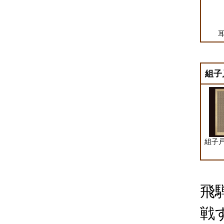
耳
組子
組子戸
飛
戦