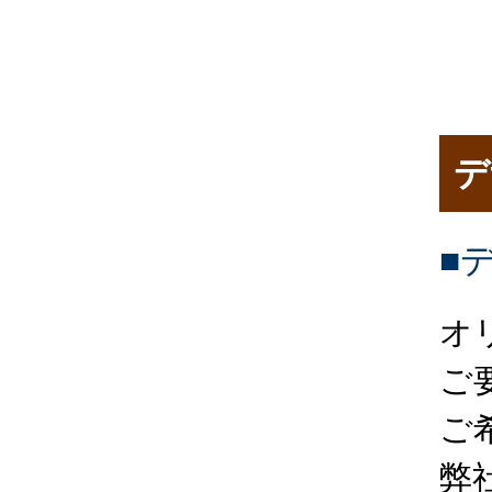
デ
■
オ
ご
ご
弊