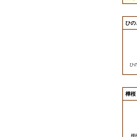
ひの
ひ
樺桜
樺