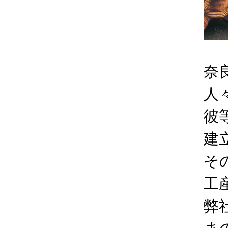
奈
人
彼
建
そ
工
弊