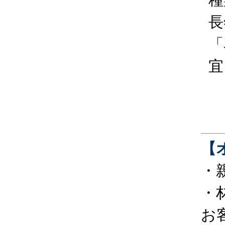
長
「
宜
【
・
・
お