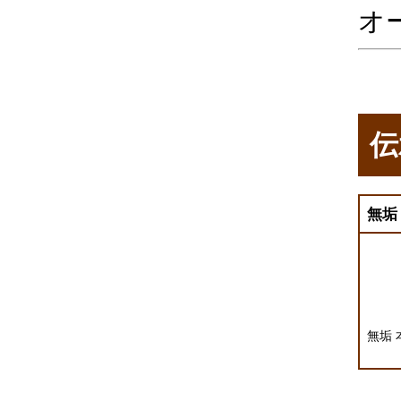
オ
伝
無垢
無垢