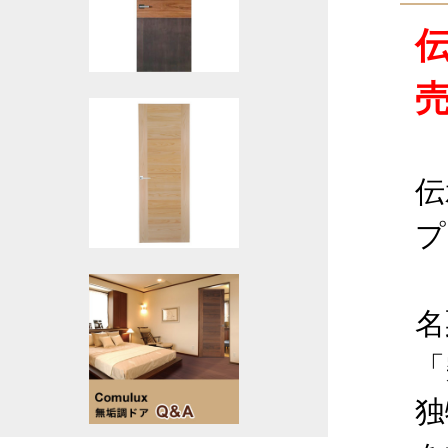
伝
プ
名
「
独