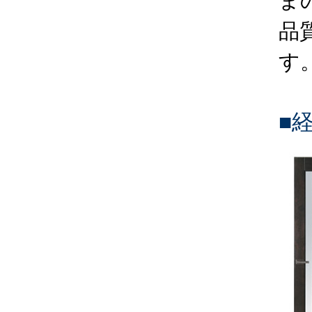
ま
品
す
■