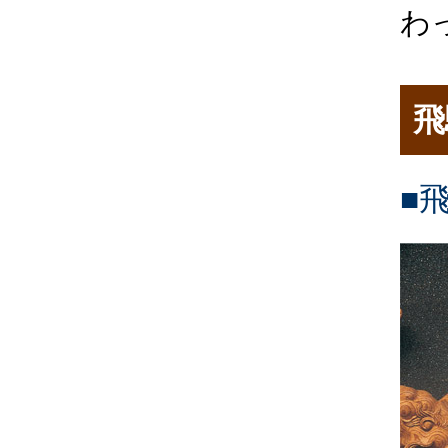
わ
飛
■