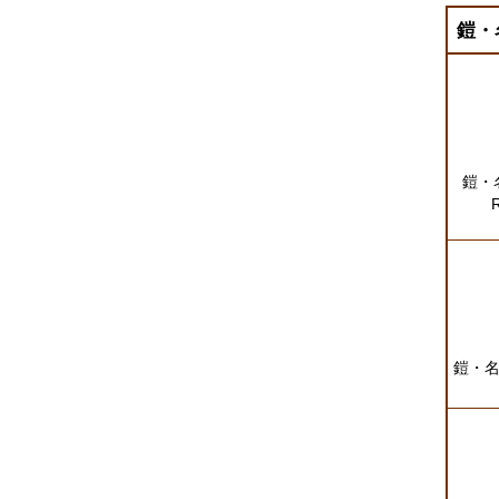
鎧・
鎧・名
鎧・名栗