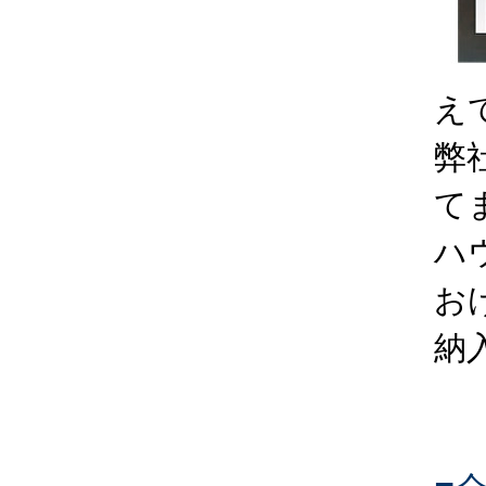
え
弊
て
ハ
お
納