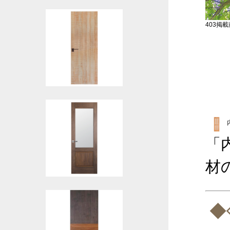
403掲載商
「
材
◆