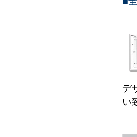
■
デ
い