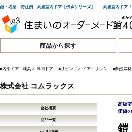
鎧・名栗 特注例 高級室内ドア【伝承シリーズ】 高級室内ドア「
商品から探す
■内部ドア・建具
＞
洋間ドア
■リビング
＞
ドア・サッシ
■自然素材
株式会社 コムラックス
高級
会社概要
価値の
商品一覧
鎧
わが社情報