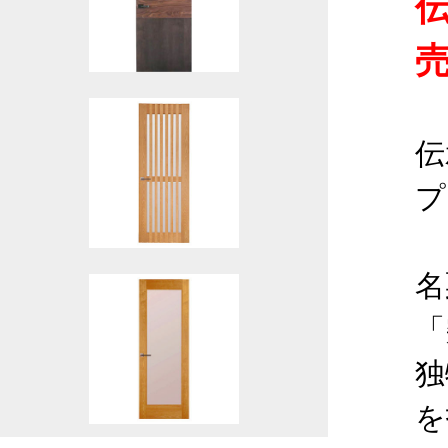
伝
プ
名
「
独
を