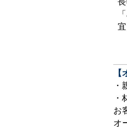
長
「
宜
【
・
・
お
オ