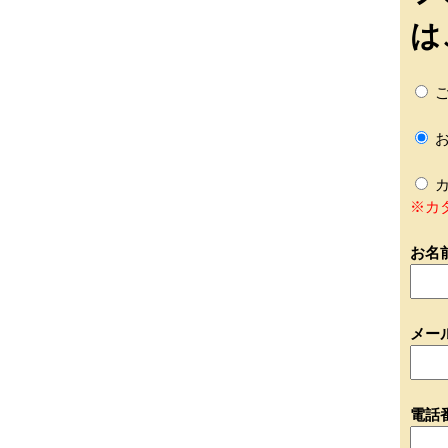
は
ご
お
カ
※カ
お名
メー
電話