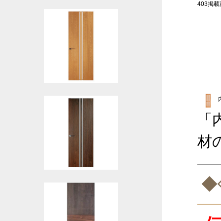
403掲載商
「
材
◆