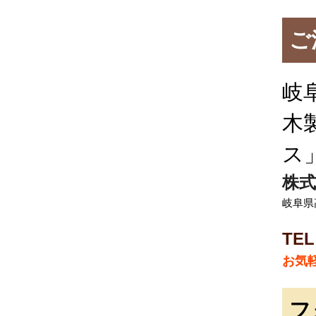
ご
岐
木
ス
株式
岐阜県
TEL
お気
フ