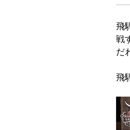
飛
戦
だ
飛