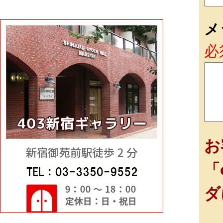
メ
必
お
「
ダ