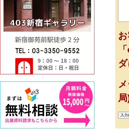
お
「
ダ
メ
局