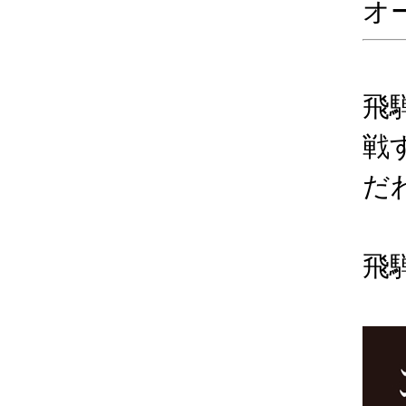
オ
飛
戦
だ
飛