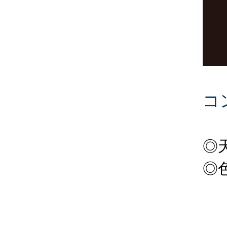
コ
◎
◎