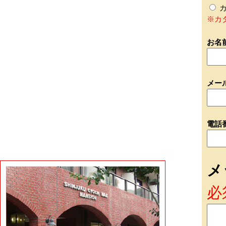
カ
※カ
お名
メー
電話
メ
必