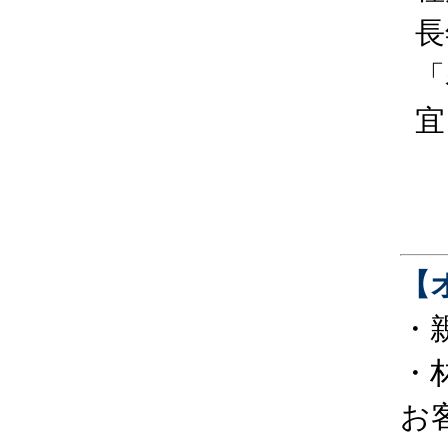
長
「
宜
【
・
・
お