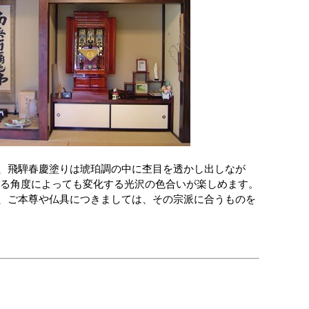
、飛騨春慶塗りは琥珀調の中に杢目を透かし出しなが
見る角度によっても変化する光沢の色合いが楽しめます。
、ご本尊や仏具につきましては、その宗派に合うものを