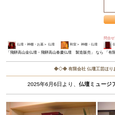
問合
仏壇・神棚・お墓
＞
仏壇
和室
＞
神棚・仏壇
「飛騨高山金仏壇・飛騨高山春慶仏壇 製造販売」 なら 「有
◆◇◆ 有限会社 仏壇工芸ほり
2025年6月6日より、
仏壇ミュージ