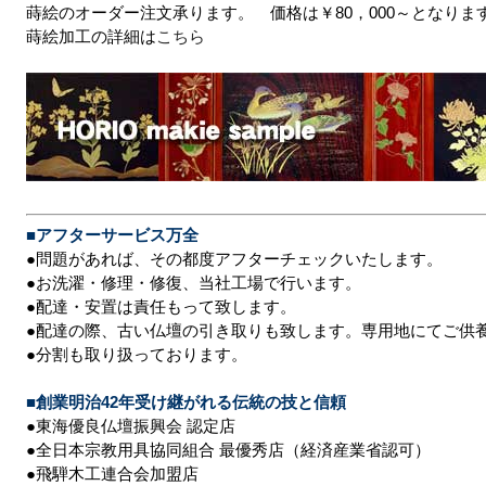
蒔絵のオーダー注文承ります。 価格は￥80，000～となりま
蒔絵加工の詳細は
こちら
■アフターサービス万全
●問題があれば、その都度アフターチェックいたします。
●お洗濯・修理・修復、当社工場で行います。
●配達・安置は責任もって致します。
●配達の際、古い仏壇の引き取りも致します。専用地にてご供
●分割も取り扱っております。
■創業明治42年受け継がれる伝統の技と信頼
●東海優良仏壇振興会 認定店
●全日本宗教用具協同組合 最優秀店（経済産業省認可）
●飛騨木工連合会加盟店