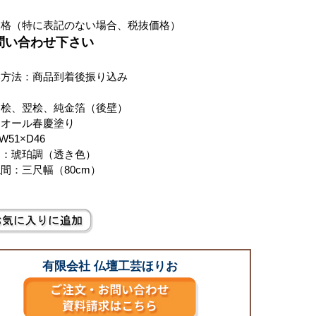
価格（特に表記のない場合、税抜価格）
お問い合わせ下さい
い方法：商品到着後振り込み
：桧、翌桧、純金箔（後壁）
：オール春慶塗り
×W51×D46
ー：琥珀調（透き色）
間：三尺幅（80cm）
有限会社 仏壇工芸ほりお