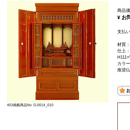
商品
¥ 
支払
材質
仕上
H111
カラ
推奨仏
403掲載商品No. G-0014_010