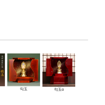
勾玉
勾玉α