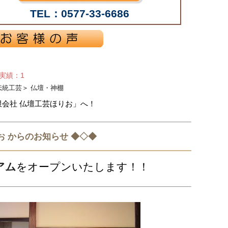
TEL：0577-33-6686
せ実績：1
伝統工芸
＞
仏壇・神棚
限会社 仏壇工芸ほりお」へ！
お からのお知らせ ◆◇◆
アム
をオープンいたします！！