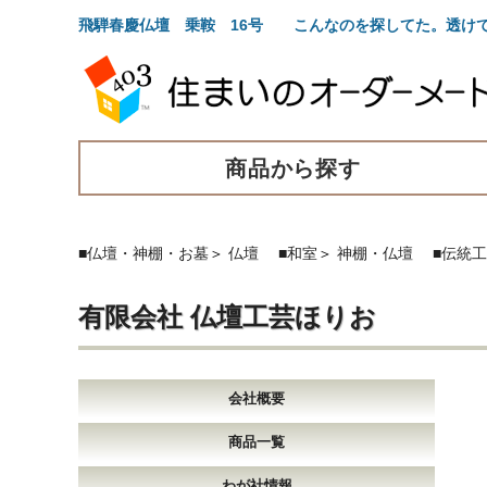
飛騨春慶仏壇 乗鞍 16号 こんなのを探してた。透け
商品から探す
■仏壇・神棚・お墓
＞
仏壇
■和室
＞
神棚・仏壇
■伝統
有限会社 仏壇工芸ほりお
会社概要
商品一覧
わが社情報