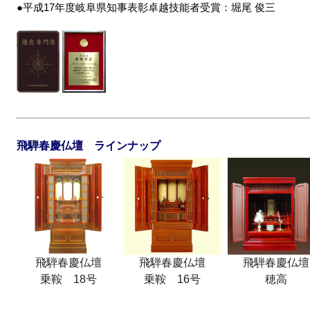
●平成17年度岐阜県知事表彰卓越技能者受賞：堀尾 俊三
飛騨春慶仏壇 ラインナップ
飛騨春慶仏壇
飛騨春慶仏壇
飛騨春慶仏壇
乗鞍 18号
乗鞍 16号
穂高