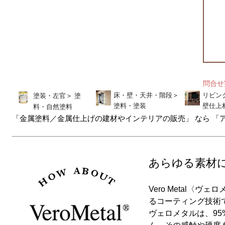
問合
床・壁・天井・階段
＞
リビン
塗装・左官
＞
塗
塗料・塗装
壁仕上
料・自然塗料
「金属塗料／金属仕上げの建材やインテリアの販売」 なら 「
あらゆる素材
Vero Metal〈ヴ
るコーティング技術
ヴェロメタルは、9