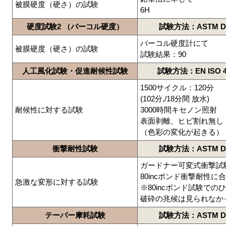
被膜硬度（硬さ）の試験
6H
硬度試験2 （バーコル硬度）
試験方法：ASTM D 
バーコル硬度計にて
被膜硬度（硬さ）の試験
試験結果：90
人工風化試験・促進耐候性試験
試験方法：EN ISO 48
1500サイクル：120分
(102分,/18分間 放水)
耐候性に対する試験
3000時間キセノン照射
表面剥離、ヒビ割れ無し
（色彩の変化が起きる）
衝撃耐性試験
試験方法：ASTM D 
ガードナー可変式衝撃試
80incポンド衝撃耐性に
急激な変形に対する試験
※80incポンド試験での
破砕の兆候は見られなか
テーパー摩耗試験
試験方法：ASTM D 