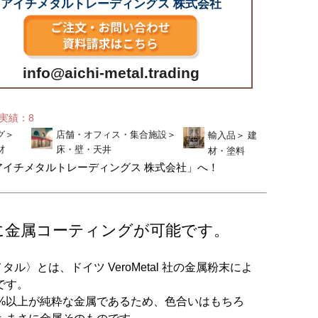
アイチメタルトレーディングス 株式会社
info@aichi-metal.trading
せ実績：8
グ
＞
店舗・オフィス・集合施設
＞
輸入品
＞
建
材
床・壁・天井
材・塗料
アイチメタルトレーディングス 株式会社」へ！
に金属コーティングが可能です。
ェロメタル〉とは、ドイツ VeroMetal 社の金属粉末によ
です。
5%以上が純粋な金属であるため、色合いはもちろ