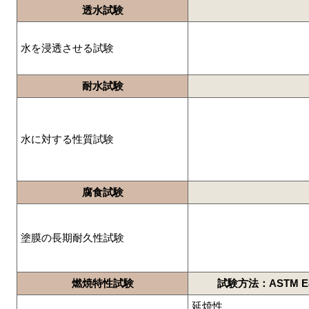
透水試験
水を浸透させる試験
耐水試験
水に対する性質試験
腐食試験
塗膜の長期耐久性試験
燃焼特性試験
試験方法：ASTM E8
延焼性