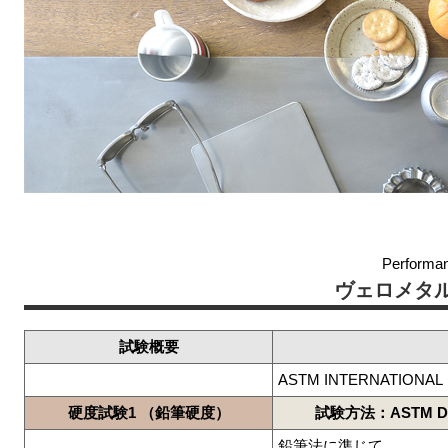
Performa
ヴェロメタ
試験概要
ASTM INTERNATIONAL
硬度試験1 （鉛筆硬度）
試験方法：ASTM D 
鉛筆法に準じて