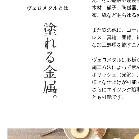
ん、その感触や硬度
木材、硝子、陶磁器
布、紙などあらゆる
また鉄の他に、ゴー
レス、真鍮、亜鉛、
な加工処理を施すこ
ヴェロメタルは多様
施工方法によって素
ポリッシュ（光沢）
様々な仕上げが可能
さらにエイジング処
とも可能です。