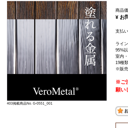
商品
¥ 
支払
ライン
95%
室内
19種
※販
※ご
願い
403掲載商品No. G-0551_001