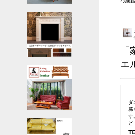
403掲載商
「
エ
ダ
暮
す
ど
TE