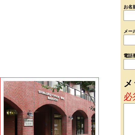
お名
メー
電話
メ
必