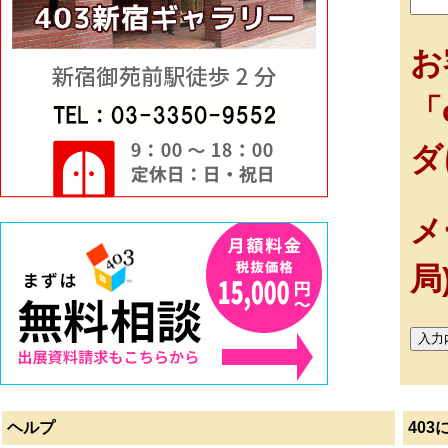
お
「
ダ
メ
局
ヘルプ
403