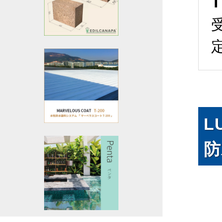
T
L
防