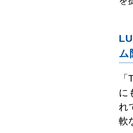
を
L
ム
「
に
れ
軟