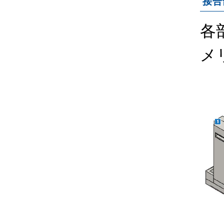
接合
各
メ