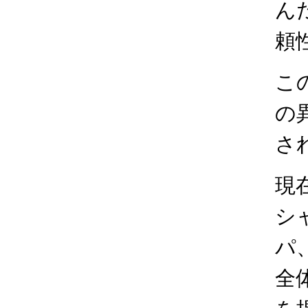
ん
頼
こ
の
さ
現在
シ
パ
全