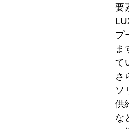
要
L
プ
ま
て
さ
ソ
供
な