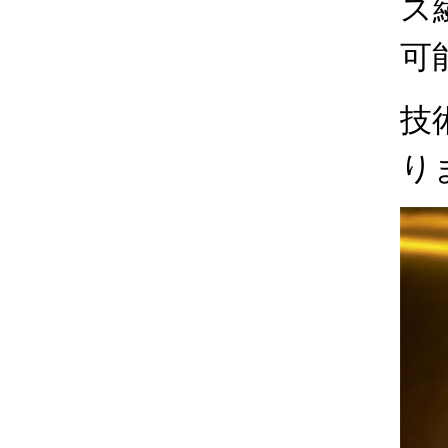
ス
可
技
り