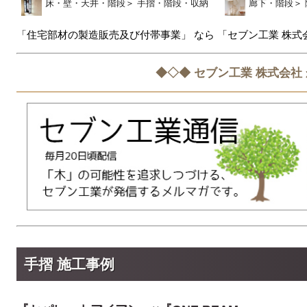
床・壁・天井・階段
＞
手摺・階段・収納
廊下・階段
＞
「住宅部材の製造販売及び付帯事業」 なら 「セブン工業 株式
◆◇◆ セブン工業 株式会社
手摺 施工事例