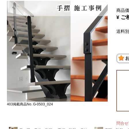
商品
¥ ご
送料
403掲載商品No. G-0503_024
問合