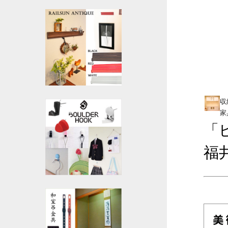
収
家
「
福