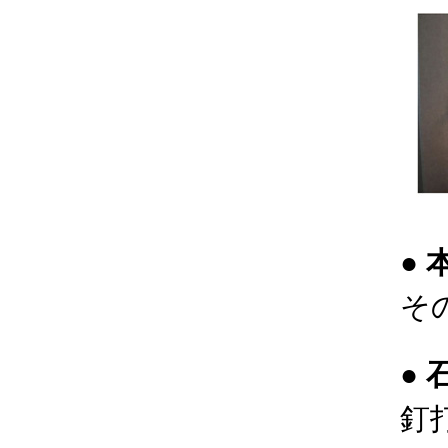
●
そ
●
釘