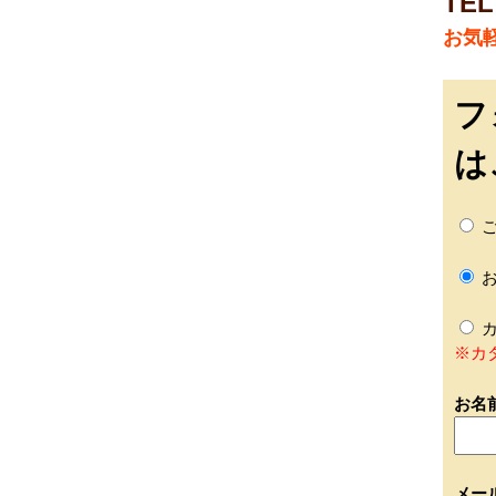
TEL
お気
フ
は
ご
お
カ
※カ
お名
メー