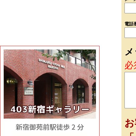
電話
メ
必
お