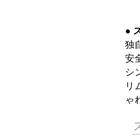
●
独
安
シ
リ
ゃ