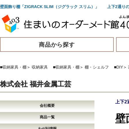
壁面飾り棚「ZIGRACK SLIM（ジグラック スリム）」 上下2
商品から探す
■収納家具・棚
＞
収納家具
■収納家具・棚
＞
棚・シェルフ
■DIY
＞
株式会社 福井金属工芸
上下2
会社概要
壁
商品一覧
わが社情報