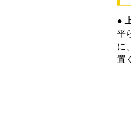
●
平
に
置