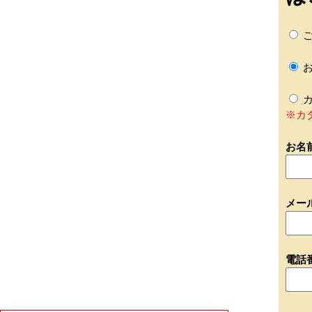
ご
お
カ
※カ
お名
メー
電話