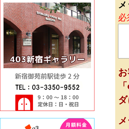
メ
必
お
「
ダ
メ