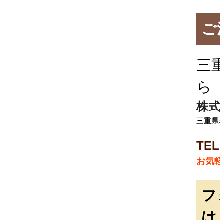
ご
三
ら
株式
三重県名
TEL
お気
フ
は