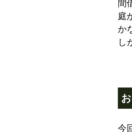
間
庭
か
し
お
今