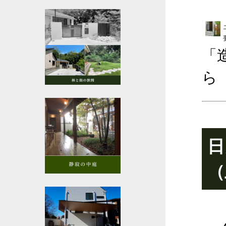
「
ら
日
（