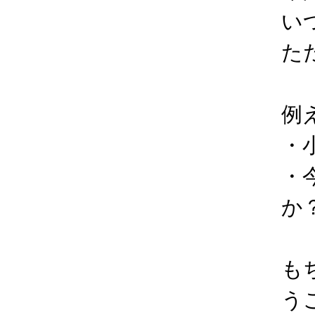
い
た
例
・
・
か
も
う