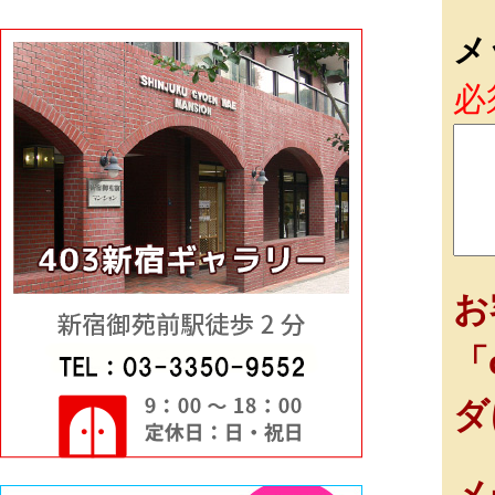
メ
必
お
「
ダ