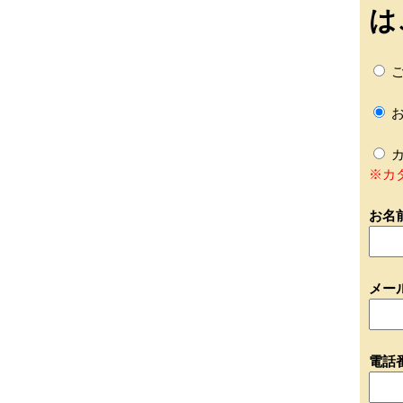
は
ご
お
カ
※カ
お名
メー
電話