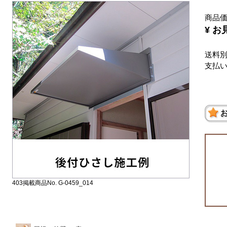
商品
¥ お
送料
支払
403掲載商品No. G-0459_014