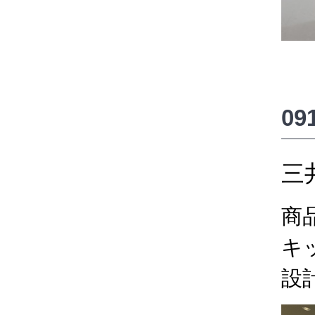
0
三
商
キ
設