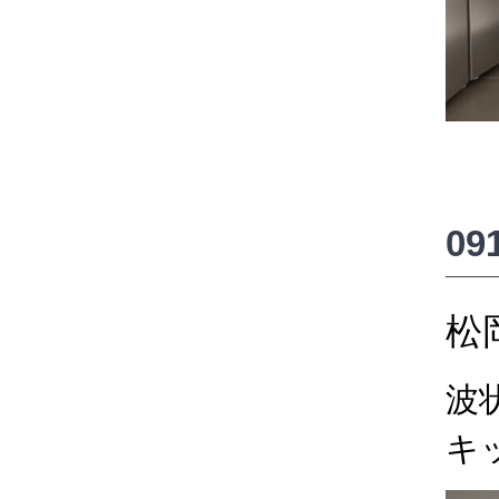
0
松
波
キ