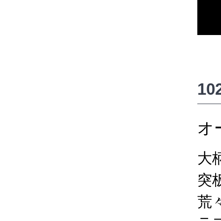
1
オ
大
突
荒