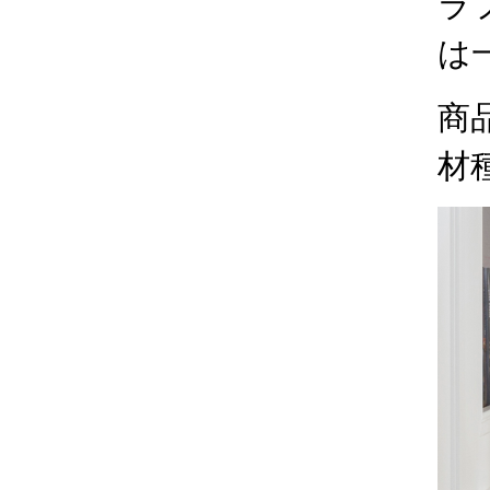
ラ
は
商
材