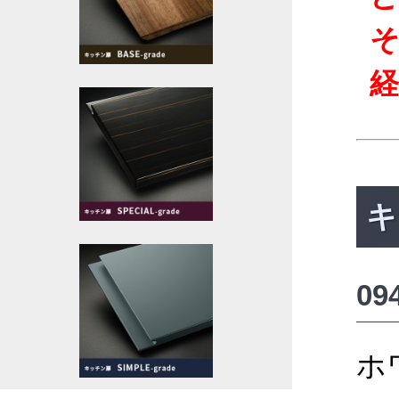
キ
0
ホ