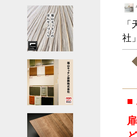
「
社
■