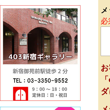
メ
必
お
「
ダ
メ