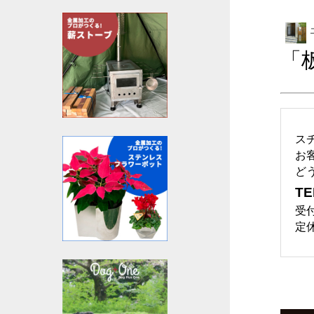
「
ス
お
ど
TE
受付
定