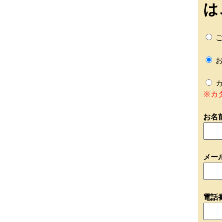
は
ご
お
カ
※カ
お名
メー
電話