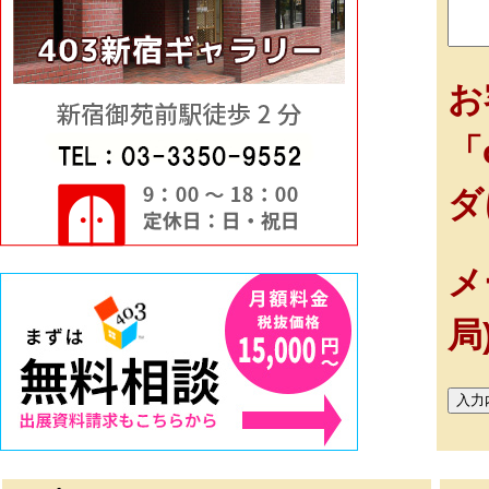
お
「
ダ
メ
局