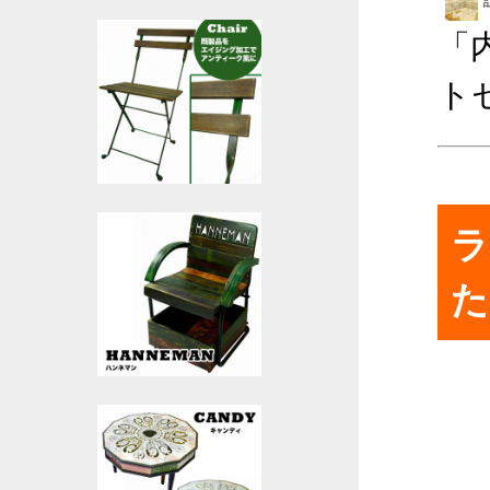
「
ト
ラ
た