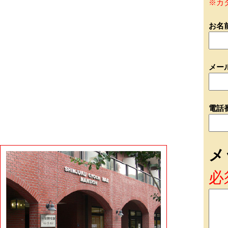
※カ
お名
メー
電話
メ
必