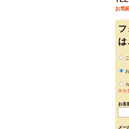
お気
フ
は
ご
お
カ
※カ
お名
メー