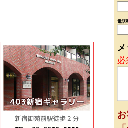
電話
メ
必
お