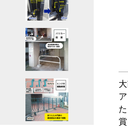
大
ア
た
賞