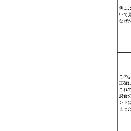
例に
いて
なぜ
この
正確
これ
腐食
ンド
まっ