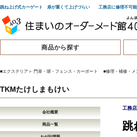
跳ね上げ式カーゲート 扉が重くて上げづらい 工務店に修理不可能
商品から探す
■エクステリア
＞
門扉・塀・フェンス・カーポート
■修理・補修・メ
TKMたけしまもけい
工務店
会社概要
跳
商品一覧
わが社情報