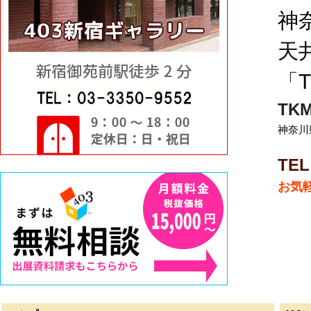
神
天
「
TK
神奈川県
TEL
お気