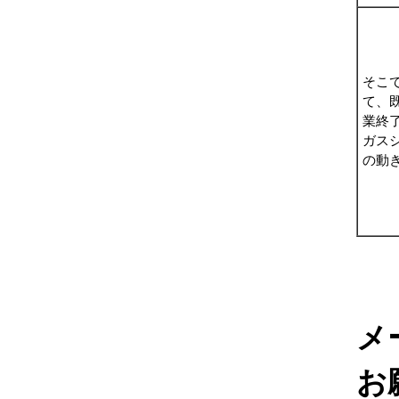
そこ
て、
業終
ガス
の動
メ
お