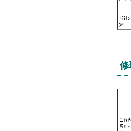
当社
策
修
これ
業だ