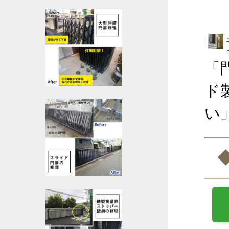
「
ド
い