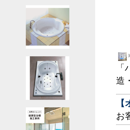
「
造
【
お