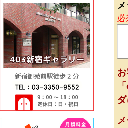
メ
必
お
「
ダ
メ