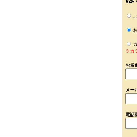
ご
お
カ
※カ
お名
メー
電話