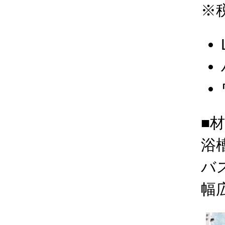
※
■
浴
バ
幅