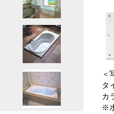
＜
タ
カ
※