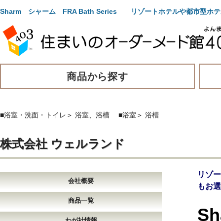
Sharm シャーム FRA Bath Series リゾートホテルや
商品から探す
■浴室・洗面・トイレ
＞
浴室、浴槽
■浴室
＞
浴槽
株式会社 ウェルランド
リゾ
会社概要
もお選
商品一覧
Sh
わが社情報