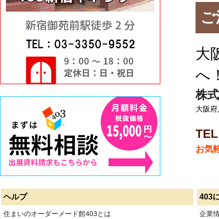
ご
大
へ
株式
大阪府八
TEL
お気
ヘルプ
403
住まいのオーダーメード館403とは
企業