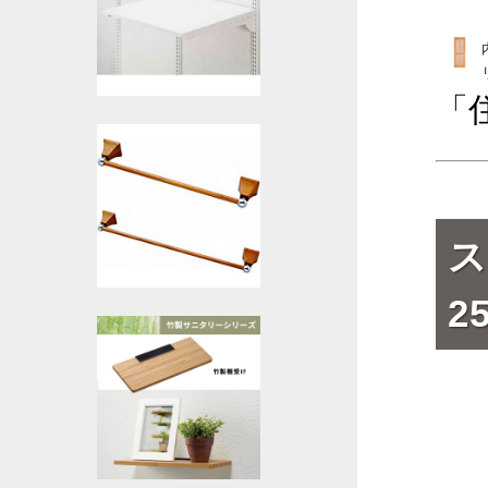
「
ス
2