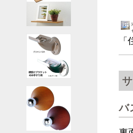
「
サ
バ
裏