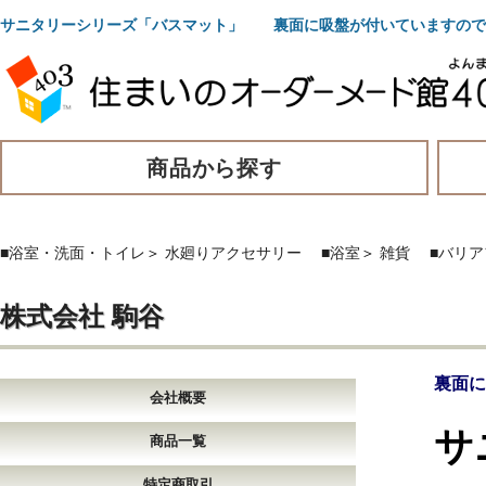
サニタリーシリーズ「バスマット」 裏面に吸盤が付いていますので
商品から探す
■浴室・洗面・トイレ
＞
水廻りアクセサリー
■浴室
＞
雑貨
■バリ
株式会社 駒谷
裏面に
会社概要
サ
商品一覧
特定商取引