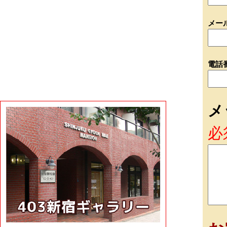
メー
電話
メ
必