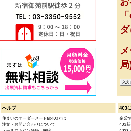
お
「
ダ
メ
局
ヘルプ
403
住まいのオーダーメード館403とは
企業
注文・お問い合わせについて
403
メールマガジン登録・解除
403社