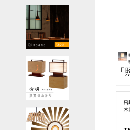
「
飛
木
T