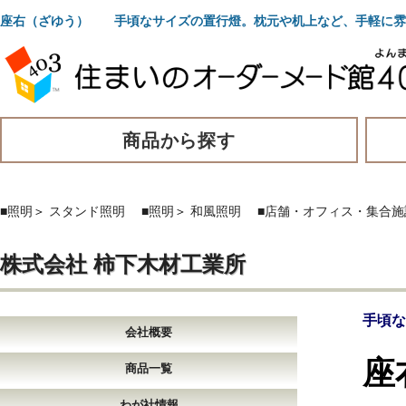
座右（ざゆう） 手頃なサイズの置行燈。枕元や机上など、手軽に雰
商品から探す
■照明
＞
スタンド照明
■照明
＞
和風照明
■店舗・オフィス・集合施
株式会社 柿下木材工業所
手頃な
会社概要
座
商品一覧
わが社情報