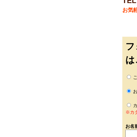
TEL
お気
フ
は
ご
お
カ
※カ
お名