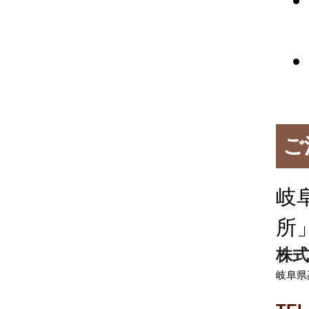
ご
岐
所
株式
岐阜県