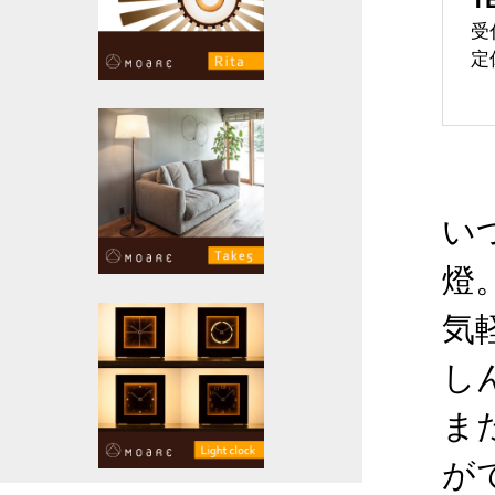
受
定
い
燈
気
し
ま
が