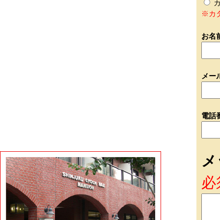
カ
※カ
お名
メー
電話
メ
必