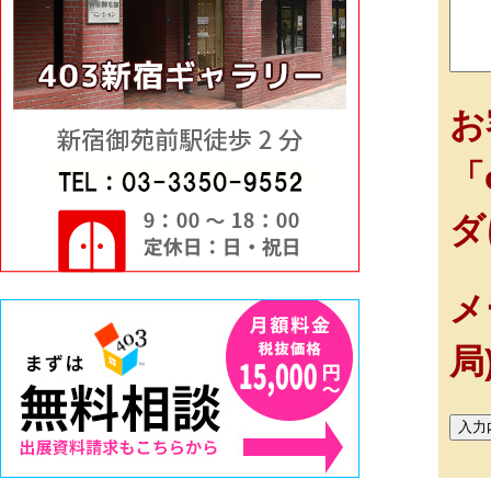
お
「
ダ
メ
局