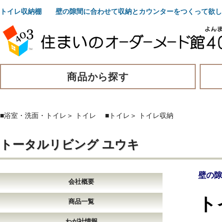
トイレ収納棚 壁の隙間に合わせて収納とカウンターをつくって欲し
商品から探す
■浴室・洗面・トイレ
＞
トイレ
■トイレ
＞
トイレ収納
トータルリビング ユウキ
壁の隙
会社概要
ト
商品一覧
わが社情報