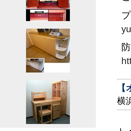
yu
防
ht
【
横