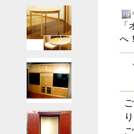
「
へ
ご
り
ご