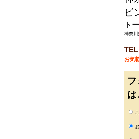
ビ
トー
神奈川
TEL
お気
フ
は
ご
お