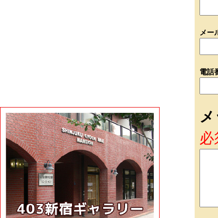
メー
電話
メ
必