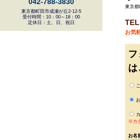
042-788-3830
東京都町
東京都町田市成瀬が丘2-12-5
受付時間：10：00～18：00
TEL
定休日：土、日、祝日
お気
フ
は
ご
お
カ
※カ
お名