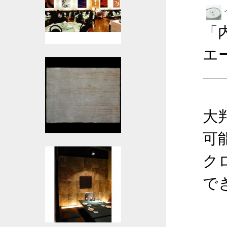
「
エ
大
可
ク
で