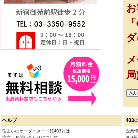
お
「
ダ
メ
局
ヘルプ
403
住まいのオーダーメード館403とは
企業
注文・お問い合わせについて
403