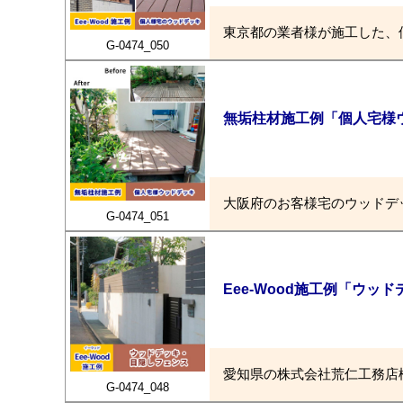
東京都の業者様が施工した、
G-0474_050
無垢柱材施工例「個人宅様
大阪府のお客様宅のウッドデ
G-0474_051
Eee-Wood施工例「ウ
愛知県の株式会社荒仁工務店
G-0474_048