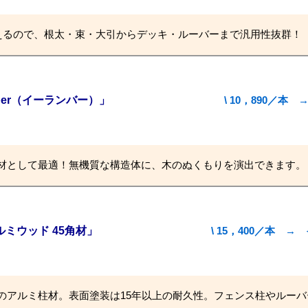
えるので、根太・束・大引からデッキ・ルーバーまで汎用性抜群！
mber（イーランバー）」
\ 10，890／
材として最適！無機質な構造体に、木のぬくもりを演出できます。
ミウッド 45角材」
\ 15，400／本
のアルミ柱材。表面塗装は15年以上の耐久性。フェンス柱やルーバ