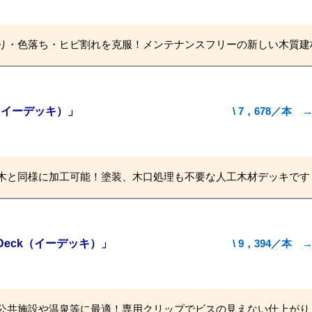
り・色落ち・ヒビ割れを克服！メンテナンスフリーの新しい木質建
k（イーデッキ）」
\ 7，678／
木と同様に加工可能！塗装、木口処理も不要な人工木材デッキです
Deck（イーデッキ）」
\ 9，394／
公共施設や温泉等に最適！専用クリップでビスの見えない仕上がり