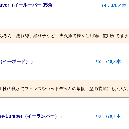
uver（イールーバー 35角
\ 4，378
もちろん、濡れ縁、縦格子など工夫次第で様々な用途に使用ができま
rd（イーボード）」
\ 3，740／
工性の良さでフェンスやウッドデッキの幕板、壁の装飾にも大人気
e-Lumber（イーランバー）」
\ 8，778／