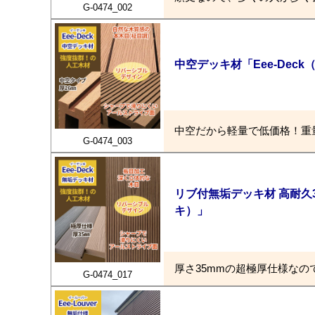
G-0474_002
中空デッキ材「Eee-Dec
中空だから軽量で低価格！重
G-0474_003
リブ付無垢デッキ材 高耐久3
キ）」
厚さ35mmの超極厚仕様な
G-0474_017