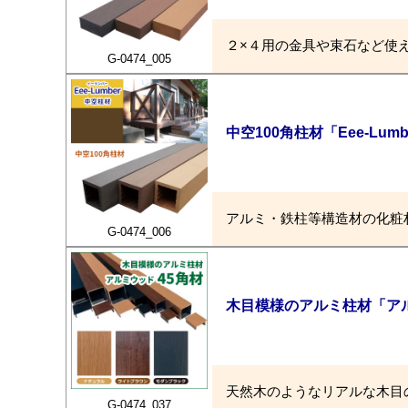
２×４用の金具や束石など使
G-0474_005
中空100角柱材「Eee-Lu
アルミ・鉄柱等構造材の化粧
G-0474_006
木目模様のアルミ柱材「アル
天然木のようなリアルな木目
G-0474_037