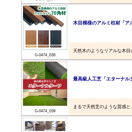
木目模様のアルミ柱材「アル
天然木のようなリアルな木目
G-0474_038
最高級人工芝「エターナル
まるで天然芝のような質感と
G-0474_039