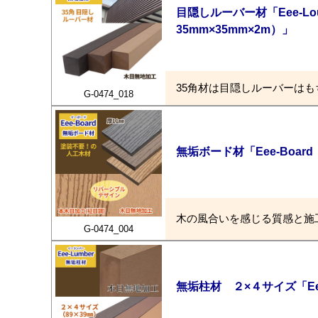
目隠しルーバー材「Eee-Lo
35mm×35mm×2m）」
35角材は目隠しルーバーは
G-0474_018
無垢ボード材「Eee-Boa
木の風合いを感じる質感と施
G-0474_004
無垢柱材 ２×４サイズ「Ee