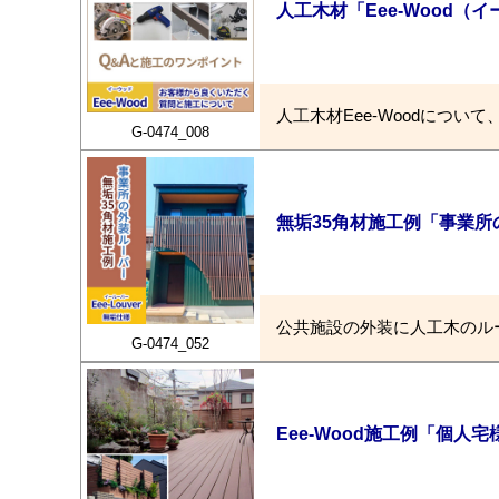
人工木材「Eee-Wood（
人工木材Eee-Woodにつ
G-0474_008
無垢35角材施工例「事業所
公共施設の外装に人工木のル
G-0474_052
Eee-Wood施工例「個