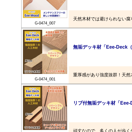
天然木材では避けられない腐
G-0474_007
無垢デッキ材「Eee-Dec
重厚感があり強度抜群！天然
G-0474_001
リブ付無垢デッキ材「Eee-
頑丈なので、多くの人が歩く