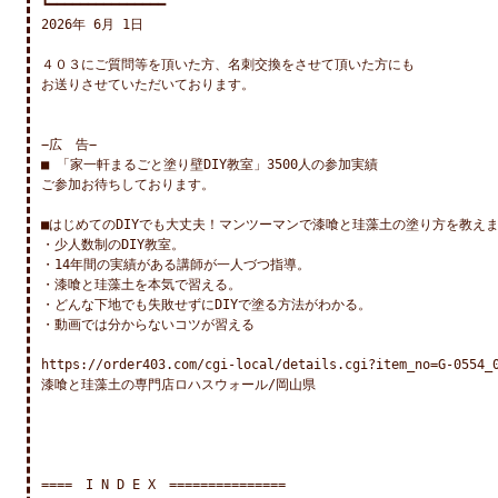
┗━━━━━━━━━━━━━━━

2026年 6月 1日

４０３にご質問等を頂いた方、名刺交換をさせて頂いた方にも

お送りさせていただいております。

−広　告−

■ 「家一軒まるごと塗り壁DIY教室」3500人の参加実績

ご参加お待ちしております。

■はじめてのDIYでも大丈夫！マンツーマンで漆喰と珪藻土の塗り方を教えま
・少人数制のDIY教室。

・14年間の実績がある講師が一人づつ指導。

・漆喰と珪藻土を本気で習える。

・どんな下地でも失敗せずにDIYで塗る方法がわかる。

・動画では分からないコツが習える

https://order403.com/cgi-local/details.cgi?item_no=G-0554_0
漆喰と珪藻土の専門店ロハスウォール/岡山県

====　I N D E X　===============
