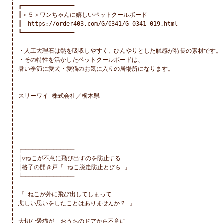
┏━━━━━━━━━━━━━━━

┃＜５＞ワンちゃんに嬉しいペットクールボード

┃　https://order403.com/G/0341/G-0341_019.html

┗━━━━━━━━━━━━━━━

・人工大理石は熱を吸収しやすく、ひんやりとした触感が特長の素材です。

・その特性を活かしたペットクールボードは、

暑い季節に愛犬・愛猫のお気に入りの居場所になります。

スリーワイ 株式会社／栃木県

================================

┌───────────────

│▽ねこが不意に飛び出すのを防止する

│格子の開き戸「 ねこ脱走防止とびら 」

└───────────────

『 ねこが外に飛び出してしまって

悲しい思いをしたことはありませんか？ 』

大切な愛猫が、おうちのドアから不意に
