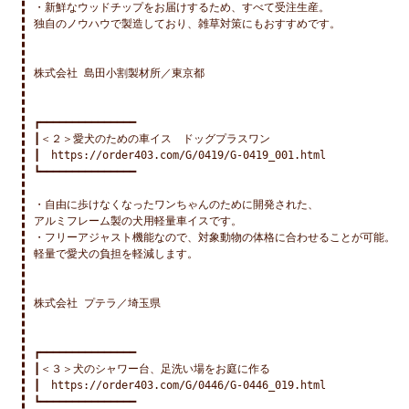
・新鮮なウッドチップをお届けするため、すべて受注生産。

独自のノウハウで製造しており、雑草対策にもおすすめです。

株式会社 島田小割製材所／東京都

┏━━━━━━━━━━━━━━━

┃＜２＞愛犬のための車イス　ドッグプラスワン

┃　https://order403.com/G/0419/G-0419_001.html

┗━━━━━━━━━━━━━━━

・自由に歩けなくなったワンちゃんのために開発された、

アルミフレーム製の犬用軽量車イスです。

・フリーアジャスト機能なので、対象動物の体格に合わせることが可能。

軽量で愛犬の負担を軽減します。

株式会社 プテラ／埼玉県

┏━━━━━━━━━━━━━━━

┃＜３＞犬のシャワー台、足洗い場をお庭に作る

┃　https://order403.com/G/0446/G-0446_019.html

┗━━━━━━━━━━━━━━━
