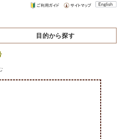
目的から探す
号
む