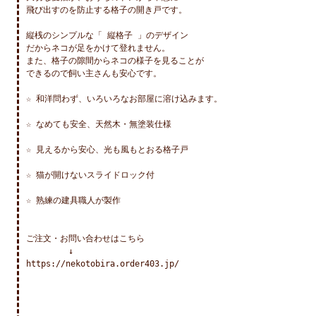
飛び出すのを防止する格子の開き戸です。

縦桟のシンプルな「 縦格子 」のデザイン

だからネコが足をかけて登れません。

また、格子の隙間からネコの様子を見ることが

できるので飼い主さんも安心です。

☆ 和洋問わず、いろいろなお部屋に溶け込みます。

☆ なめても安全、天然木・無塗装仕様

☆ 見えるから安心、光も風もとおる格子戸

☆ 猫が開けないスライドロック付

☆ 熟練の建具職人が製作

ご注文・お問い合わせはこちら

　　　　　↓

https://nekotobira.order403.jp/
