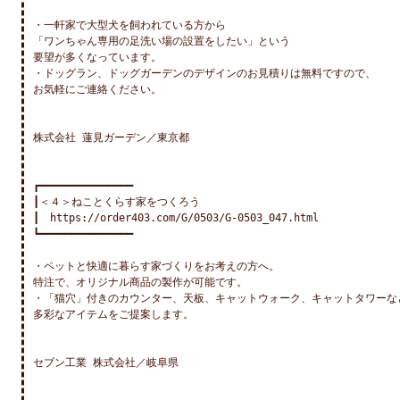
・一軒家で大型犬を飼われている方から

「ワンちゃん専用の足洗い場の設置をしたい」という

要望が多くなっています。

・ドッグラン、ドッグガーデンのデザインのお見積りは無料ですので、

お気軽にご連絡ください。

株式会社 蓮見ガーデン／東京都

┏━━━━━━━━━━━━━━━

┃＜４＞ねことくらす家をつくろう

┃　https://order403.com/G/0503/G-0503_047.html

┗━━━━━━━━━━━━━━━

・ペットと快適に暮らす家づくりをお考えの方へ。

特注で、オリジナル商品の製作が可能です。

・「猫穴」付きのカウンター、天板、キャットウォーク、キャットタワーなど
多彩なアイテムをご提案します。

セブン工業 株式会社／岐阜県
